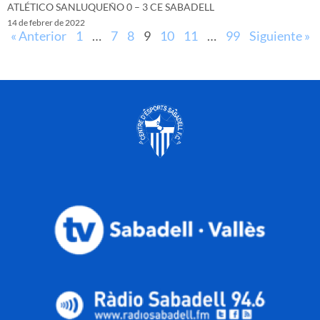
ATLÉTICO SANLUQUEÑO 0 – 3 CE SABADELL
14 de febrer de 2022
« Anterior
1
…
7
8
9
10
11
…
99
Siguiente »