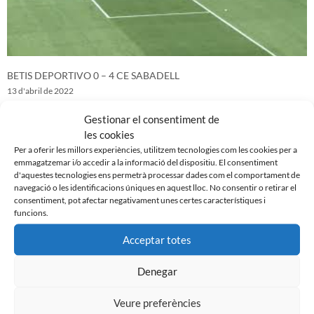
BETIS DEPORTIVO 0 – 4 CE SABADELL
13 d'abril de 2022
Gestionar el consentiment de
les cookies
Per a oferir les millors experiències, utilitzem tecnologies com les cookies per a
emmagatzemar i/o accedir a la informació del dispositiu. El consentiment
d'aquestes tecnologies ens permetrà processar dades com el comportament de
navegació o les identificacions úniques en aquest lloc. No consentir o retirar el
consentiment, pot afectar negativament unes certes característiques i
funcions.
Acceptar totes
Denegar
CE SABADELL 1 – 0 ALBACETE BP
Veure preferències
6 d'abril de 2022