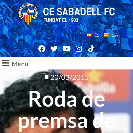
ES
CA
Menu
20/03/2015
Roda de
premsa de