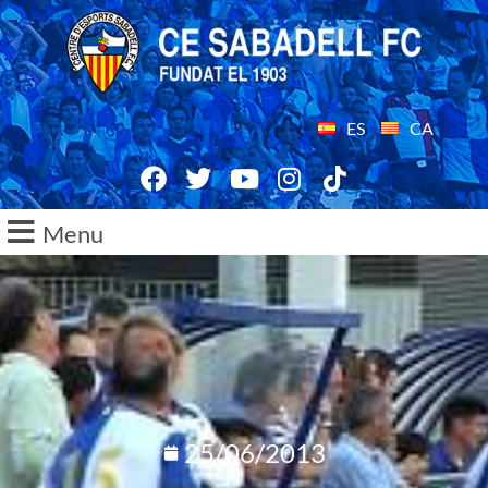
ES
CA
Menu
25/06/2013