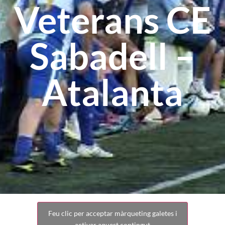
Veterans CE
Sabadell –
Atalanta
Feu clic per acceptar màrqueting galetes i
activar aquest contingut