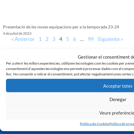
Presentació de les noves equipacions per a la temporada 23-24
4 de juliol de 2023
« Anterior
1
2
3
4
5
6
…
99
Siguiente »
Gestionar el consentiment de
Per a oferir les millors experiències, utilitzem tecnologies com les cookies per a em
consentiment d'aquestes tecnologies ens permetrà processar dades com el comport
lloc. No consentir o retirar el consentiment, pot afectar negativament unes certes c
Acceptar totes
Denegar
Veure preferènci
Politica de Cookies
Politica de priva