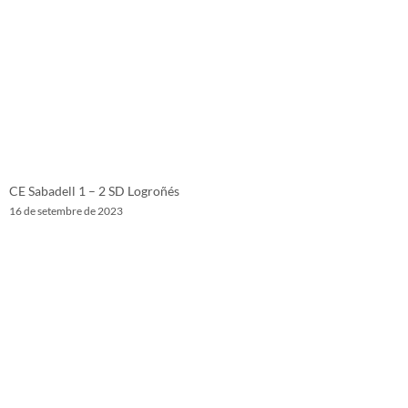
CE Sabadell 1 – 2 SD Logroñés
16 de setembre de 2023