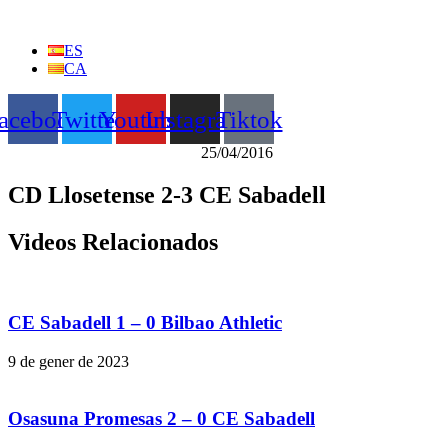
Vés
al
ES
contingut
CA
acebook
Twitter
Youtube
Instagram
Tiktok
25/04/2016
CD Llosetense 2-3 CE Sabadell
Videos Relacionados
CE Sabadell 1 – 0 Bilbao Athletic
9 de gener de 2023
Osasuna Promesas 2 – 0 CE Sabadell