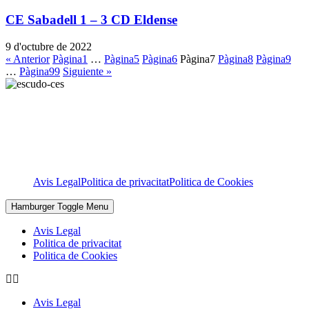
CE Sabadell 1 – 3 CD Eldense
9 d'octubre de 2022
« Anterior
Pàgina
1
…
Pàgina
5
Pàgina
6
Pàgina
7
Pàgina
8
Pàgina
9
…
Pàgina
99
Siguiente »
Avis Legal
Politica de privacitat
Politica de Cookies
Hamburger Toggle Menu
Avis Legal
Politica de privacitat
Politica de Cookies
Avis Legal