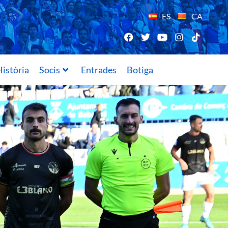
ES
CA
istòria
Socis
Entrades
Botiga