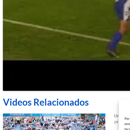
Videos Relacionados
Unionist
Per
29 d'abril
emm
tec