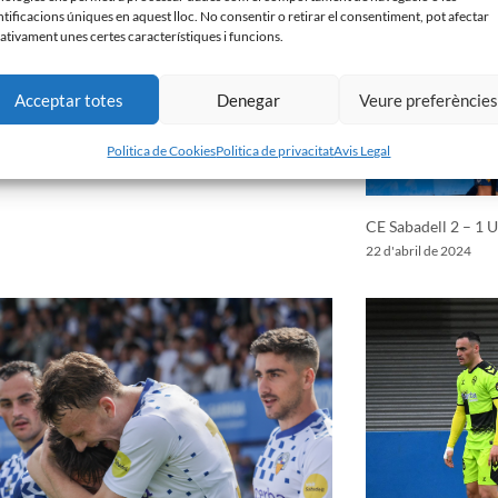
ntificacions úniques en aquest lloc. No consentir o retirar el consentiment, pot afectar
ativament unes certes característiques i funcions.
Acceptar totes
Denegar
Veure preferèncie
Politica de Cookies
Politica de privacitat
Avis Legal
CE Sabadell 2 – 1 
22 d'abril de 2024