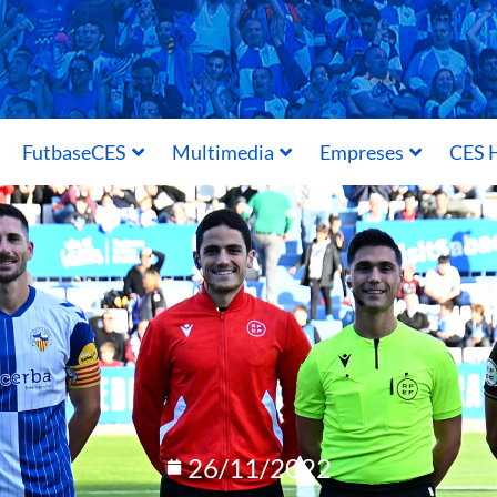
FutbaseCES
Multimedia
Empreses
CES H
26/11/2022