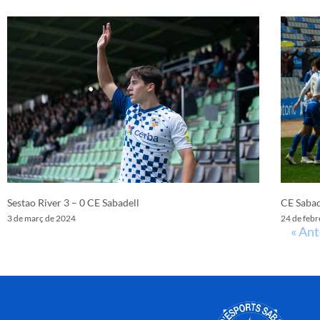
Sestao River 3 – 0 CE Sabadell
CE Sabad
3 de març de 2024
24 de febr
« Ant