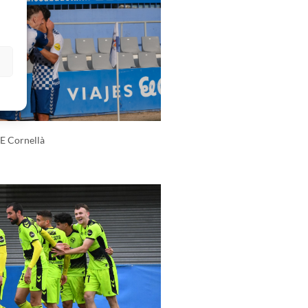
s
UE Cornellà