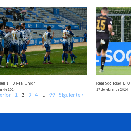
ell 1 – 0 Real Unión
Real Sociedad ‘B’ 0
er de 2024
17 de febrer de 2024
erior
1
2
3
4
…
99
Siguiente »