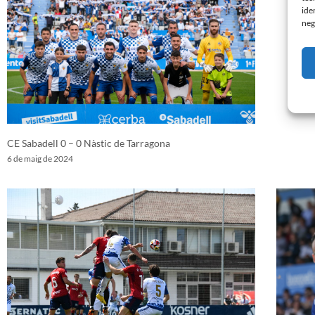
ide
neg
CE Sabadell 0 – 0 Nàstic de Tarragona
6 de maig de 2024