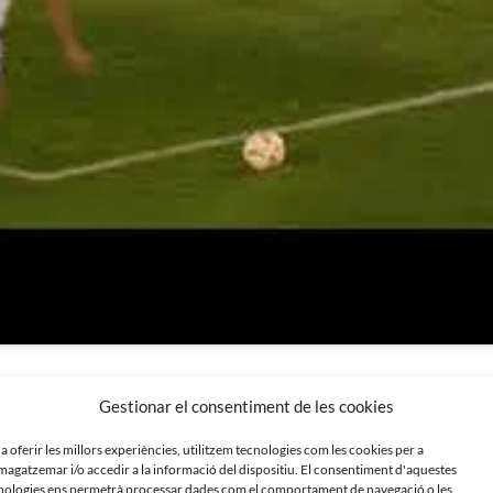
Gestionar el consentiment de les cookies
as de Salamanca 4 – 0 CE Sabadell
 a oferir les millors experiències, utilitzem tecnologies com les cookies per a
 de 2024
agatzemar i/o accedir a la informació del dispositiu. El consentiment d'aquestes
nologies ens permetrà processar dades com el comportament de navegació o les