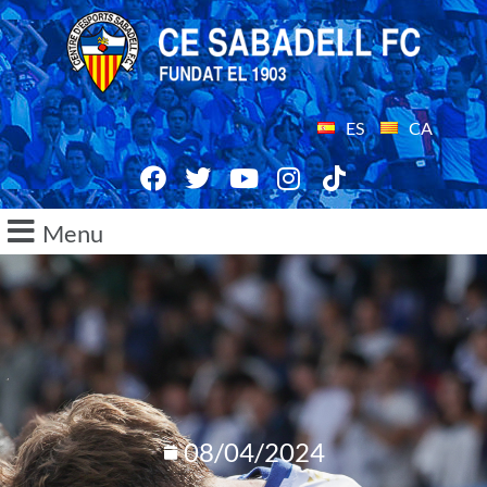
ES
CA
Menu
08/04/2024