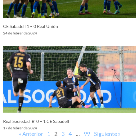
CE Sabadell 1 – 0 Real Unión
24 de febrer de 2024
Real Sociedad ‘B’ 0 – 1 CE Sabadell
17 de febrer de 2024
« Anterior
1
2
3
4
…
99
Siguiente »