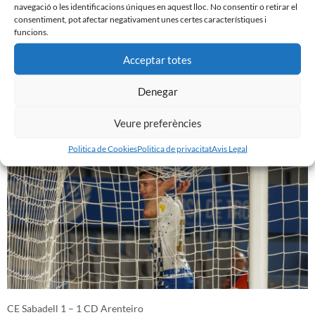
navegació o les identificacions úniques en aquest lloc. No consentir o retirar el
consentiment, pot afectar negativament unes certes característiques i
funcions.
Acceptar totes
Denegar
FC Fuenlabrada 1 – 2 CE Sabadell
2 d'abril de 2024
Veure preferències
Politica de Cookies
Politica de privacitat
Avis Legal
CE Sabadell 1 – 1 CD Arenteiro