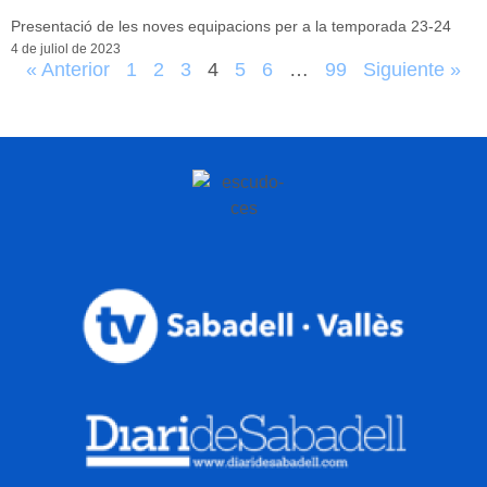
Presentació de les noves equipacions per a la temporada 23-24
4 de juliol de 2023
« Anterior
1
2
3
4
5
6
…
99
Siguiente »