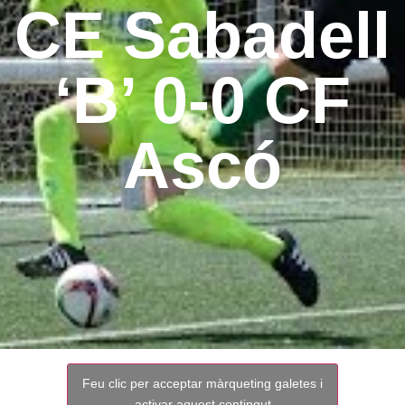
CE Sabadell
‘B’ 0-0 CF
Ascó
Feu clic per acceptar màrqueting galetes i
activar aquest contingut