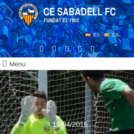
ES
CA
Menu
18/04/2016