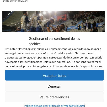
14 de gener de 2024
Gestionar el consentiment de les
cookies
Per a oferir les millors experiències, utilitzem tecnologies com les cookies per a
emmagatzemar i/o accedir a la informació del dispositiu. El consentiment
d'aquestes tecnologies ens permetrà processar dades com el comportament de
navegació o les identificacions úniques en aquest lloc. No consentir o retirar el
consentiment, pot afectar negativament unes certes característiques i funcions.
CE Sabadell 3 – 1 SD Tarazona
4 de gener de 2024
Acceptar totes
Denegar
Veure preferències
Politica de Cookies
Politica de privacitat
Avis Legal