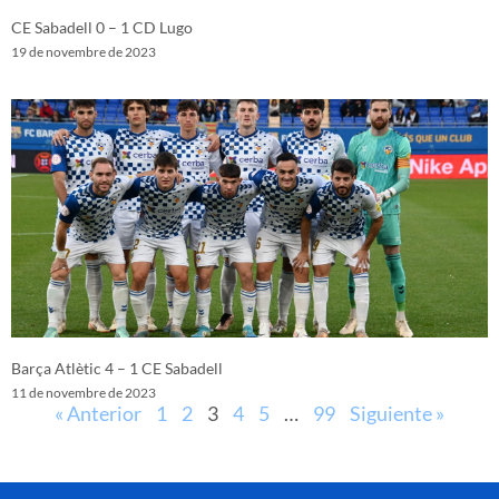
CE Sabadell 0 – 1 CD Lugo
19 de novembre de 2023
Barça Atlètic 4 – 1 CE Sabadell
11 de novembre de 2023
« Anterior
1
2
3
4
5
…
99
Siguiente »