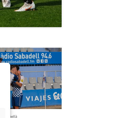
s
UE Cornellà