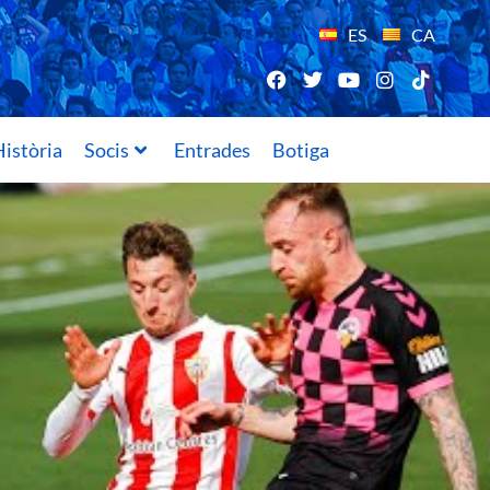
ES
CA
istòria
Socis
Entrades
Botiga