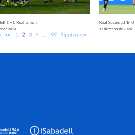
ell 1 – 0 Real Unión
Real Sociedad ‘B’ 0
er de 2024
17 de febrer de 2024
erior
1
2
3
4
…
99
Siguiente »