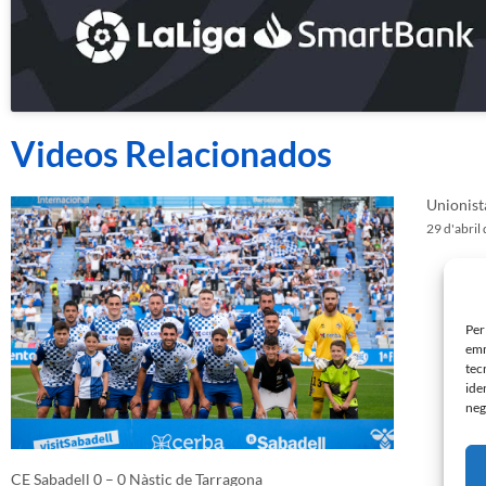
Videos Relacionados
Unionist
29 d'abril
Per
emm
tec
ide
neg
CE Sabadell 0 – 0 Nàstic de Tarragona