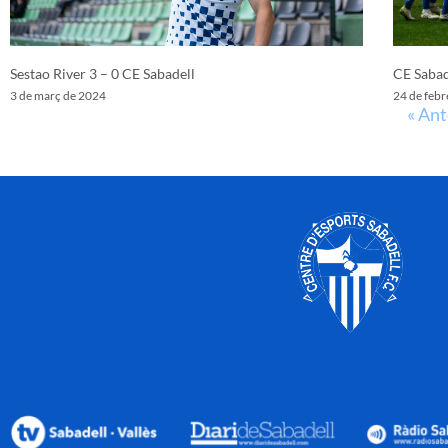
Sestao River 3 – 0 CE Sabadell
CE Sabad
3 de març de 2024
24 de febr
« Ant