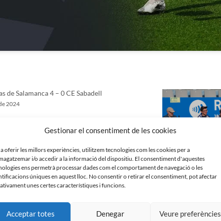
as de Salamanca 4 – 0 CE Sabadell
 de 2024
Gestionar el consentiment de les cookies
 a oferir les millors experiències, utilitzem tecnologies com les cookies per a
agatzemar i/o accedir a la informació del dispositiu. El consentiment d'aquestes
nologies ens permetrà processar dades com el comportament de navegació o les
ntificacions úniques en aquest lloc. No consentir o retirar el consentiment, pot afectar
ativament unes certes característiques i funcions.
Acceptar totes
Denegar
Veure preferèncie
CE Sabadell 2 – 1 