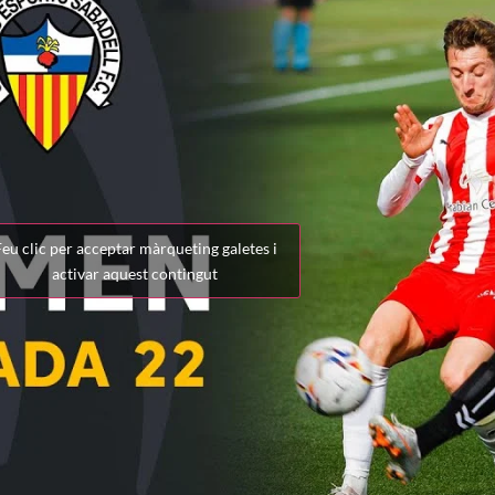
eu clic per acceptar màrqueting galetes i
activar aquest contingut