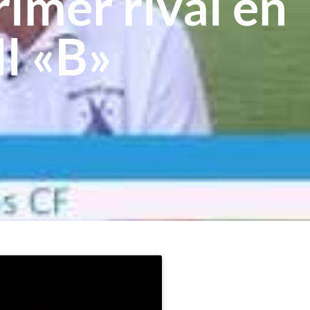
imer rival en
ll «B»