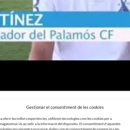
Gestionar el consentiment de les cookies
 a oferir les millors experiències, utilitzem tecnologies com les cookies per a
agatzemar i/o accedir a la informació del dispositiu. El consentiment d'aquestes
nologies ens permetrà processar dades com el comportament de navegació o les