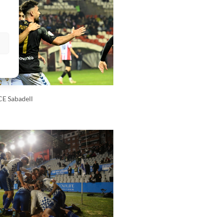
s
CE Sabadell