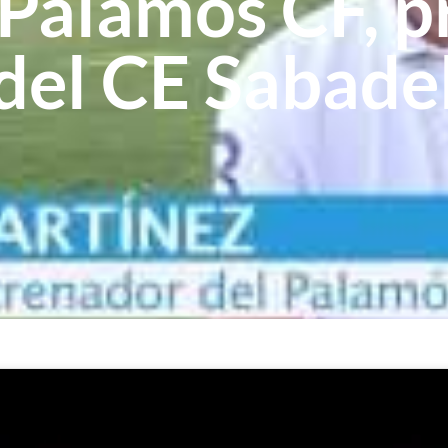
Palamós CF, pr
 del CE Sabade