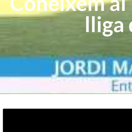
Coneixem al 
lliga