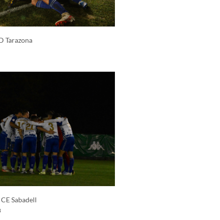
SD Tarazona
 CE Sabadell
3