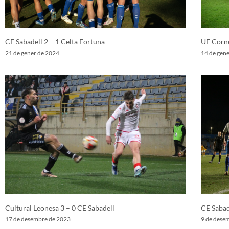
CE Sabadell 2 – 1 Celta Fortuna
UE Corne
21 de gener de 2024
14 de gen
Cultural Leonesa 3 – 0 CE Sabadell
CE Sabad
17 de desembre de 2023
9 de dese