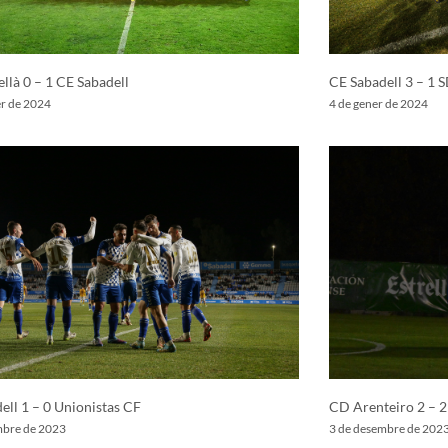
llà 0 – 1 CE Sabadell
CE Sabadell 3 – 1 
er de 2024
4 de gener de 2024
ell 1 – 0 Unionistas CF
CD Arenteiro 2 – 2
mbre de 2023
3 de desembre de 202