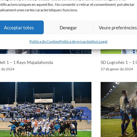
ntificacions úniques en aquest lloc. No consentir o retirar el consentiment, pot afectar
ativament unes certes característiques i funcions.
Acceptar totes
Denegar
Veure preferèncie
Politica de Cookies
Politica de privacitat
Avis Legal
ell 1 – 1 Rayo Majadahonda
SD Logroñés 1 – 1 
r de 2024
27 de gener de 2024