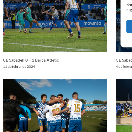
ide
neg
CE Sabadell 0 – 1 Barça Atlètic
CE Sabad
11 de febrer de 2024
4 de febre