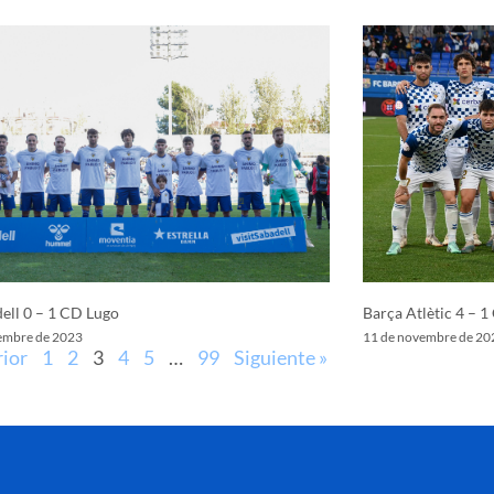
ell 0 – 1 CD Lugo
Barça Atlètic 4 – 1
embre de 2023
11 de novembre de 20
rior
1
2
3
4
5
…
99
Siguiente »