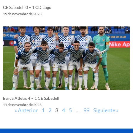
CE Sabadell 0 – 1 CD Lugo
19 de novembre de 2023
Barça Atlètic 4 – 1 CE Sabadell
11 de novembre de 2023
« Anterior
1
2
3
4
5
…
99
Siguiente »