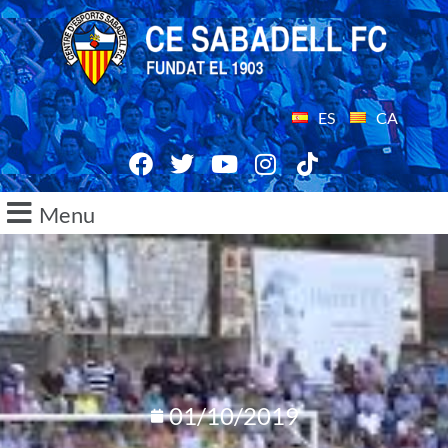
ES
CA
Menu
01/10/2019