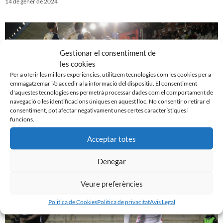
14 de gener de 2024
Gestionar el consentiment de
les cookies
Per a oferir les millors experiències, utilitzem tecnologies com les cookies per a
emmagatzemar i/o accedir a la informació del dispositiu. El consentiment
d'aquestes tecnologies ens permetrà processar dades com el comportament de
navegació o les identificacions úniques en aquest lloc. No consentir o retirar el
consentiment, pot afectar negativament unes certes característiques i
funcions.
Acceptar totes
CE Sabadell 3 – 1 SD Tarazona
4 de gener de 2024
Denegar
Veure preferències
Politica de Cookies
Politica de privacitat
Avis Legal