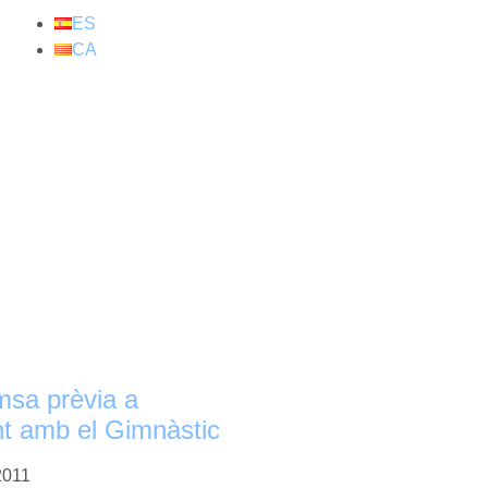
ES
CA
sa prèvia a
nt amb el Gimnàstic
2011