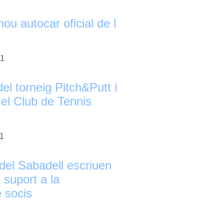
nou autocar oficial de l
11
el torneig Pitch&Putt i
el Club de Tennis
11
del Sabadell escriuen
 suport a la
 socis