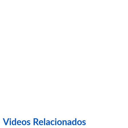
Carreras
posterior al
Recreativo
de Huelva –
CE Sabadell
Videos Relacionados