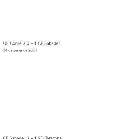
UE Cornellà 0 – 1 CE Sabadell
14 de gener de 2024
CE Sabadell 3 – 1 SD Tarazona