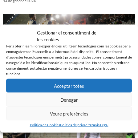
14 de gener de 2024
Gestionar el consentiment de
les cookies
Per a oferir les millors experiències, utilitzem tecnologies com les cookies per a
emmagatzemar i/o accedir a la informació del dispositiu. El consentiment
d'aquestes tecnologies ens permetrà processar dades com el comportament de
navegació o les identificacions úniques en aquest lloc. No consentir o retirar el
consentiment, pot afectar negativament unes certes característiques i
funcions.
Acceptar totes
CE Sabadell 3 – 1 SD Tarazona
4 de gener de 2024
Denegar
Veure preferències
Politica de Cookies
Politica de privacitat
Avis Legal