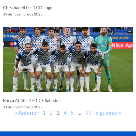
CE Sabadell 0 – 1 CD Lugo
19 de novembre de 2023
Barça Atlètic 4 – 1 CE Sabadell
11 de novembre de 2023
« Anterior
1
2
3
4
5
…
99
Siguiente »