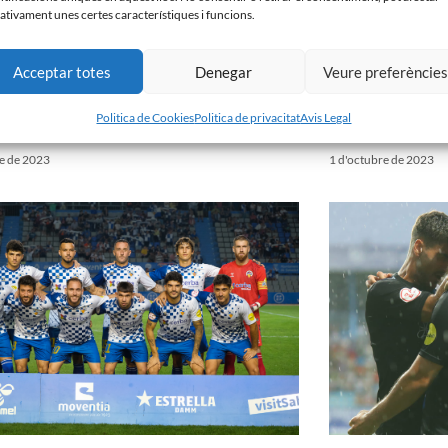
ativament unes certes característiques i funcions.
Acceptar totes
Denegar
Veure preferèncie
Politica de Cookies
Politica de privacitat
Avis Legal
ell 0 – 1 Fuenlabrada
CE Sabadell 3 – 0 S
re de 2023
1 d'octubre de 2023