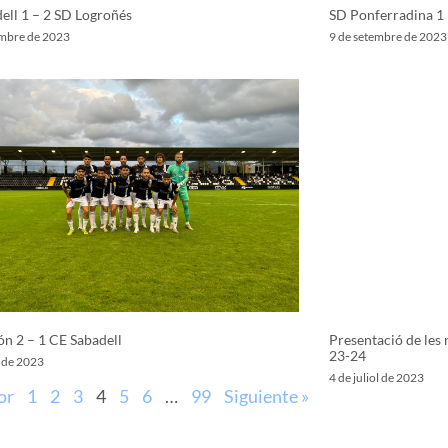
ell 1 – 2 SD Logroñés
SD Ponferradina 1 
embre de 2023
9 de setembre de 2023
ón 2 – 1 CE Sabadell
Presentació de les
23-24
t de 2023
4 de juliol de 2023
or
1
2
3
4
5
6
…
99
Siguiente »