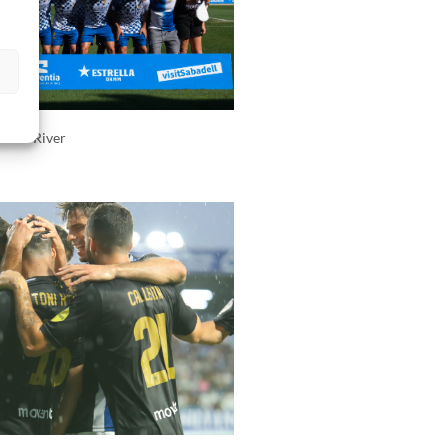
s
estao River