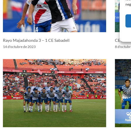
neg
Rayo Majadahonda 3 – 1 CE Sabadell
CE Sabad
14 d'octubre de 2023
8 d'octub