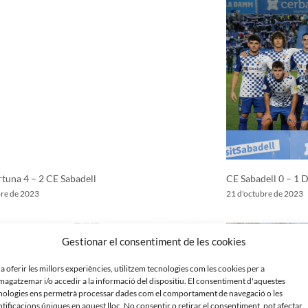
rtuna 4 – 2 CE Sabadell
CE Sabadell 0 – 1 
bre de 2023
21 d'octubre de 2023
Gestionar el consentiment de les cookies
 a oferir les millors experiències, utilitzem tecnologies com les cookies per a
agatzemar i/o accedir a la informació del dispositiu. El consentiment d'aquestes
nologies ens permetrà processar dades com el comportament de navegació o les
ntificacions úniques en aquest lloc. No consentir o retirar el consentiment, pot afectar