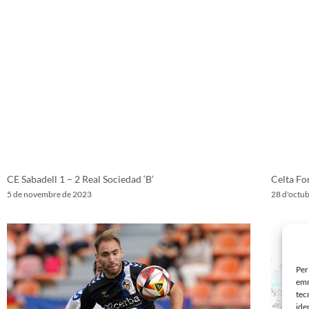
CE Sabadell 1 – 2 Real Sociedad ‘B’
Celta Fo
5 de novembre de 2023
28 d'octu
Per
emm
tec
ide