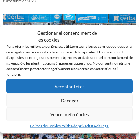
8 d'octubre de 2023
Gestionar el consentiment de
les cookies
Per a oferir les millors experiències, utilitzem tecnologies com les cookies per a
emmagatzemar i/o accedir a la informació del dispositiu. El consentiment
d'aquestes tecnologies ens permetrà processar dades com el comportament de
navegació o les identificacions úniques en aquest lloc. No consentir o retirar el
consentiment, pot afectar negativament unes certes característiques i
funcions.
Acceptar totes
CE Sabadell 3 – 0 Sestao River
1 d'octubre de 2023
Denegar
Veure preferències
Politica de Cookies
Politica de privacitat
Avis Legal