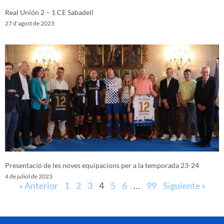
Real Unión 2 – 1 CE Sabadell
27 d'agost de 2023
Presentació de les noves equipacions per a la temporada 23-24
4 de juliol de 2023
« Anterior
1
2
3
4
5
6
…
99
Siguiente »