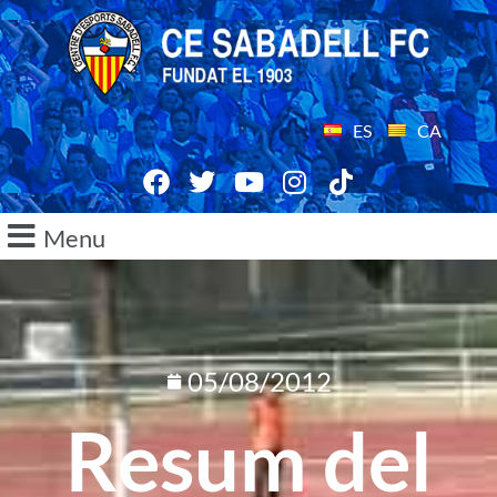
ES
CA
Menu
05/08/2012
Resum del