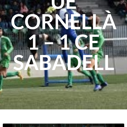
UE
CORNELLÀ
1 – 1 CE
SABADELL