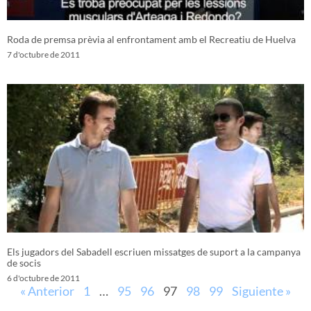
Roda de premsa prèvia al enfrontament amb el Recreatiu de Huelva
7 d'octubre de 2011
Els jugadors del Sabadell escriuen missatges de suport a la campanya
de socis
6 d'octubre de 2011
« Anterior
1
…
95
96
97
98
99
Siguiente »