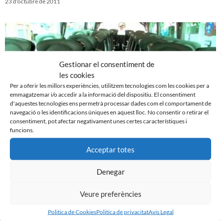
23 d'octubre de 2011
Gestionar el consentiment de
les cookies
Per a oferir les millors experiències, utilitzem tecnologies com les cookies per a
emmagatzemar i/o accedir a la informació del dispositiu. El consentiment
d'aquestes tecnologies ens permetrà processar dades com el comportament de
navegació o les identificacions úniques en aquest lloc. No consentir o retirar el
consentiment, pot afectar negativament unes certes característiques i
funcions.
Presentat el nou autocar oficial de l´equip
Acceptar totes
20 d'octubre de 2011
Denegar
Veure preferències
Politica de Cookies
Politica de privacitat
Avis Legal