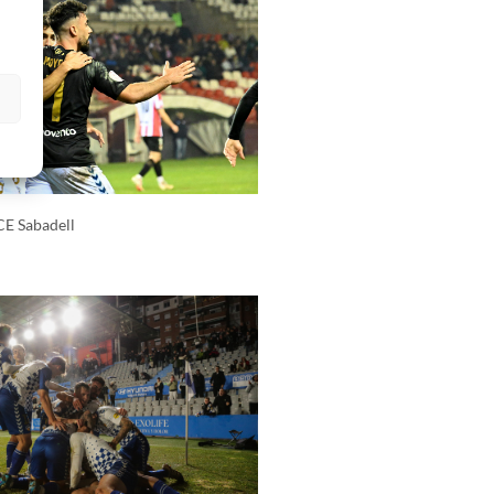
s
CE Sabadell