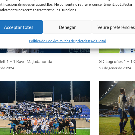
ntificacions úniques en aquest lloc. No consentir o retirar el consentiment, pot afectar
ativament unes certes característiques i funcions.
Acceptar totes
Denegar
Veure preferèncie
Politica de Cookies
Politica de privacitat
Avis Legal
ell 1 – 1 Rayo Majadahonda
SD Logroñés 1 – 1 
r de 2024
27 de gener de 2024