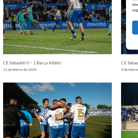
ide
neg
CE Sabadell 0 – 1 Barça Atlètic
CE Sabad
11 de febrer de 2024
4 de febre