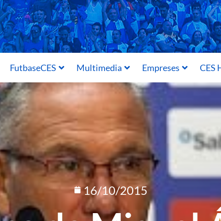
FutbaseCES
Multimedia
Empreses
CES H
16/10/2015