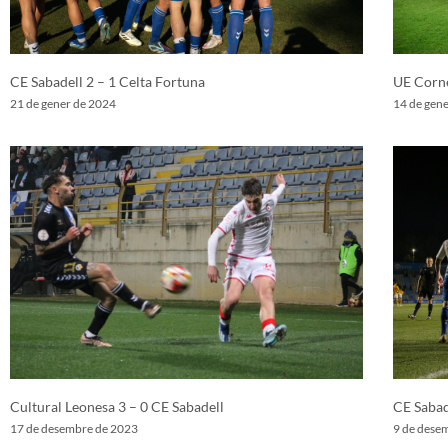
CE Sabadell 2 – 1 Celta Fortuna
UE Corne
21 de gener de 2024
14 de gen
Cultural Leonesa 3 – 0 CE Sabadell
CE Sabad
17 de desembre de 2023
9 de dese