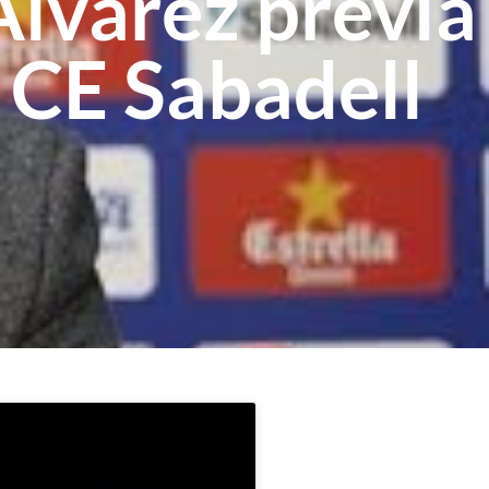
lvarez prèvia
– CE Sabadell