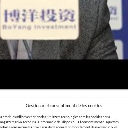
Gestionar el consentiment de les cookies
 a oferir les millors experiències, utilitzem tecnologies com les cookies per a
agatzemar i/o accedir a la informació del dispositiu. El consentiment d'aquestes
nologies ens permetrà processar dades com el comportament de navegació o les