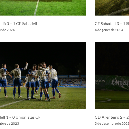
llà 0 – 1 CE Sabadell
CE Sabadell 3 – 1 
er de 2024
4 de gener de 2024
ell 1 – 0 Unionistas CF
CD Arenteiro 2 – 2
mbre de 2023
3 de desembre de 202