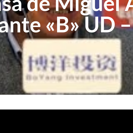
sa de Miguel Á
vante «B» UD 