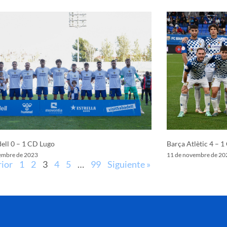
ell 0 – 1 CD Lugo
Barça Atlètic 4 – 1
embre de 2023
11 de novembre de 20
rior
1
2
3
4
5
…
99
Siguiente »