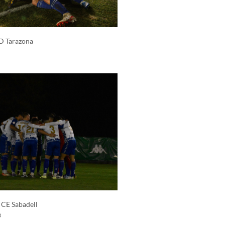
SD Tarazona
 CE Sabadell
3