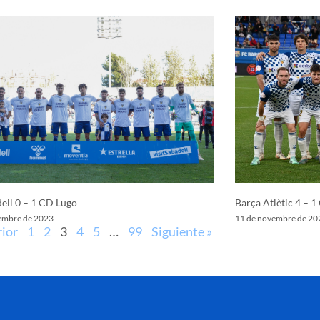
ell 0 – 1 CD Lugo
Barça Atlètic 4 – 1
embre de 2023
11 de novembre de 20
rior
1
2
3
4
5
…
99
Siguiente »