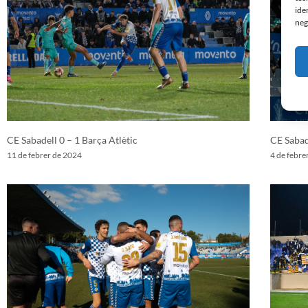
ide
neg
CE Sabadell 0 – 1 Barça Atlètic
CE Sabad
11 de febrer de 2024
4 de febre