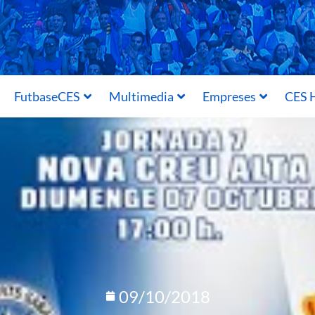
FutbaseCES
Multimedia
Empreses
CES H
09/10/2018