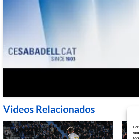
Videos Relacionados
Per
emm
tec