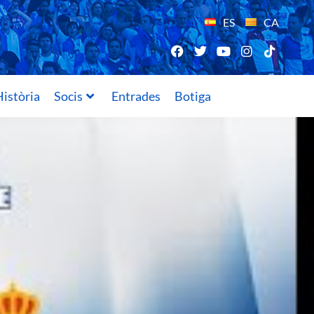
ES
CA
istòria
Socis
Entrades
Botiga