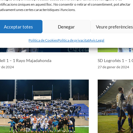
ntificacions úniques en aquest lloc. No consentir o retirar el consentiment, pot afectar
ativament unes certes característiques i funcions.
Acceptar totes
Denegar
Veure preferèncie
Politica de Cookies
Politica de privacitat
Avis Legal
ell 1 – 1 Rayo Majadahonda
SD Logroñés 1 – 1 
r de 2024
27 de gener de 2024