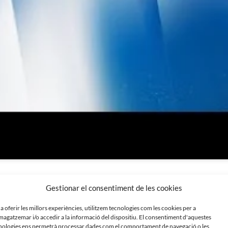
Gestionar el consentiment de les cookies
 a oferir les millors experiències, utilitzem tecnologies com les cookies per a
agatzemar i/o accedir a la informació del dispositiu. El consentiment d'aquestes
nologies ens permetrà processar dades com el comportament de navegació o les