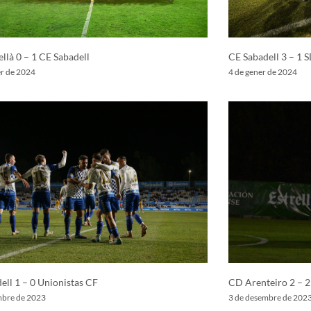
llà 0 – 1 CE Sabadell
CE Sabadell 3 – 1 
er de 2024
4 de gener de 2024
ell 1 – 0 Unionistas CF
CD Arenteiro 2 – 2
mbre de 2023
3 de desembre de 202