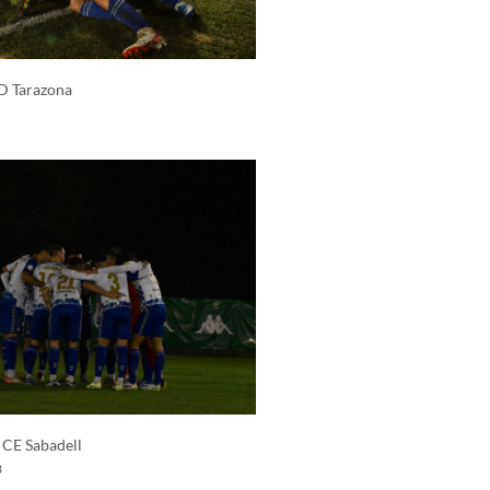
SD Tarazona
 CE Sabadell
3