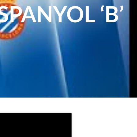
SPANYOL ‘B’