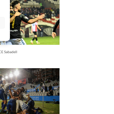
s
CE Sabadell