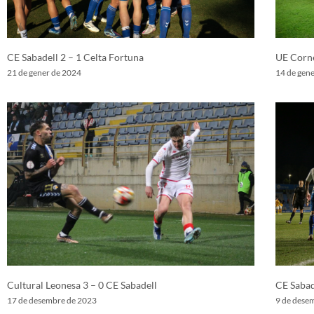
CE Sabadell 2 – 1 Celta Fortuna
UE Corne
21 de gener de 2024
14 de gen
Cultural Leonesa 3 – 0 CE Sabadell
CE Sabad
17 de desembre de 2023
9 de dese