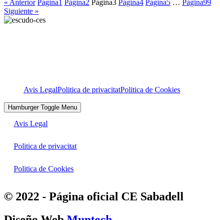
« Anterior
Pàgina
1
Pàgina
2
Pàgina
3
Pàgina
4
Pàgina
5
…
Pàgina
99
Siguiente »
Avis Legal
Politica de privacitat
Politica de Cookies
Hamburger Toggle Menu
Avis Legal
Politica de privacitat
Politica de Cookies
© 2022 - Página oficial CE Sabadell
Diseño Web
Muntech