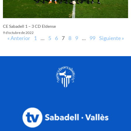
CE Sabadell 1 – 3 CD Eldense
9 d'octubre de 2022
« Anterior
1
…
5
6
7
8
9
…
99
Siguiente »