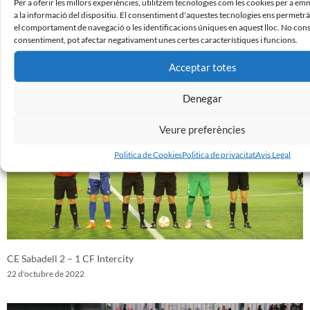
Per a oferir les millors experiències, utilitzem tecnologies com les cookies per a e
a la informació del dispositiu. El consentiment d'aquestes tecnologies ens permet
el comportament de navegació o les identificacions úniques en aquest lloc. No conse
consentiment, pot afectar negativament unes certes característiques i funcions.
CF La Nucía 1 – 0 CE Sabadell
31 d'octubre de 2022
Acceptar totes
Denegar
Veure preferències
Politica de Cookies
Politica de privacitat
Avis Legal
CE Sabadell 2 – 1 CF Intercity
22 d'octubre de 2022