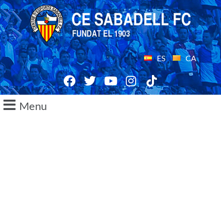
ES
CA
Menu
29/12/2017