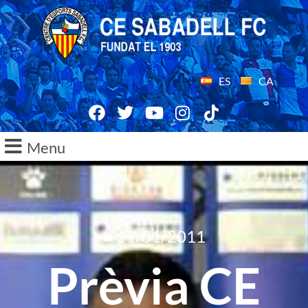
ES
CA
Menu
11/01/2011
Prèvia CE