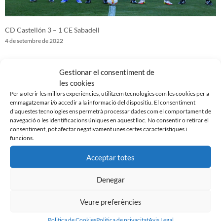
CD Castellón 3 – 1 CE Sabadell
4 de setembre de 2022
Gestionar el consentiment de
les cookies
Per a oferir les millors experiències, utilitzem tecnologies com les cookies per a
emmagatzemar i/o accedir a la informació del dispositiu. El consentiment
d'aquestes tecnologies ens permetrà processar dades com el comportament de
navegació o les identificacions úniques en aquest lloc. No consentir o retirar el
consentiment, pot afectar negativament unes certes característiques i
funcions.
Acceptar totes
Denegar
CE Sabadell 1 – 1 SD Amorebieta
27 d'agost de 2022
Veure preferències
Politica de Cookies
Politica de privacitat
Avis Legal