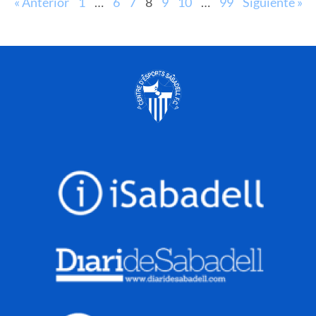
« Anterior
1
…
6
7
8
9
10
…
99
Siguiente »