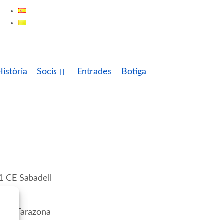
ES
CA
istòria
Socis
Entrades
Botiga
1 CE Sabadell
1 SD Tarazona