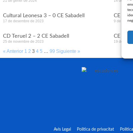
21 de gener de 2024
14 de gene
emm
tec
Cultural Leonesa 3 – 0 CE Sabadell
CE Saba
ide
neg
17 de desembre de 2023
9 de desem
CD Teruel 2 – 2 CE Sabadell
CE Saba
25 de novembre de 2023
19 de nove
« Anterior
1
2
3
4
5
…
99
Siguiente »
Avis Legal
Politica de privacitat
Politic