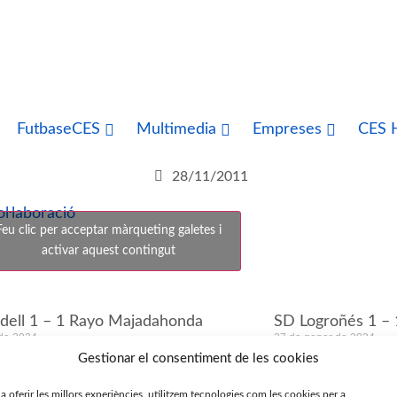
FutbaseCES
Multimedia
Empreses
CES H
28/11/2011
ŀlaboració
Feu clic per acceptar màrqueting galetes i
activar aquest contingut
dell 1 – 1 Rayo Majadahonda
SD Logroñés 1 – 
 de 2024
27 de gener de 2024
Gestionar el consentiment de les cookies
ellà 0 – 1 CE Sabadell
CE Sabadell 3 – 
 a oferir les millors experiències, utilitzem tecnologies com les cookies per a