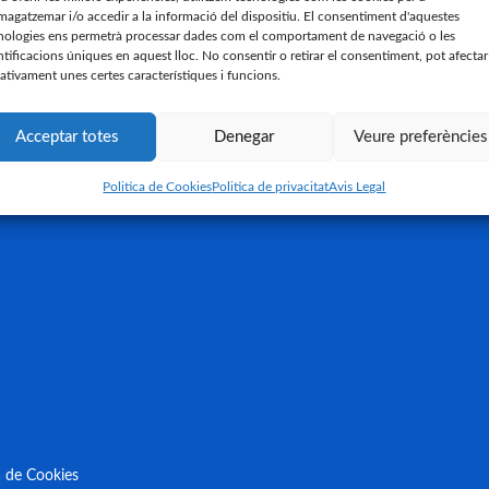
r de 2024
4 de gener de 2024
agatzemar i/o accedir a la informació del dispositiu. El consentiment d'aquestes
nologies ens permetrà processar dades com el comportament de navegació o les
dell 1 – 0 Unionistas CF
CD Arenteiro 2 –
ntificacions úniques en aquest lloc. No consentir o retirar el consentiment, pot afectar
ativament unes certes característiques i funcions.
bre de 2023
3 de desembre de 2023
dell 0 – 1 CD Lugo
Barça Atlètic 4 –
Acceptar totes
Denegar
Veure preferències
mbre de 2023
11 de novembre de 2023
Politica de Cookies
Politica de privacitat
Avis Legal
a de Cookies