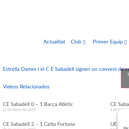
Actualitat
Club
Primer Equip
Estrella Damm i el C E Sabadell signen un conveni de co
Videos Relacionados
CE Sabadell 0 – 1 Barça Atlètic
CE Saba
11 de febrer de 2024
4 de febrer
CE Sabadell 2 – 1 Celta Fortuna
UE Corn
Per