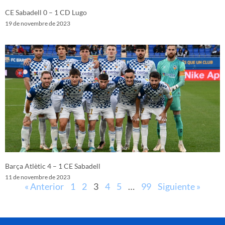
CE Sabadell 0 – 1 CD Lugo
19 de novembre de 2023
Barça Atlètic 4 – 1 CE Sabadell
11 de novembre de 2023
« Anterior
1
2
3
4
5
…
99
Siguiente »