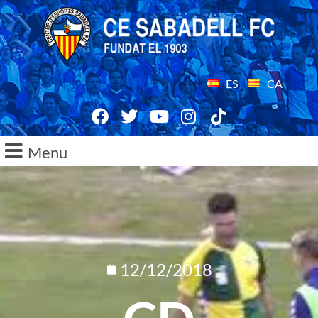
ES
CA
Menu
12/12/2018