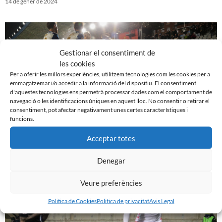
14 de gener de 2024
Gestionar el consentiment de
les cookies
Per a oferir les millors experiències, utilitzem tecnologies com les cookies per a
emmagatzemar i/o accedir a la informació del dispositiu. El consentiment
d'aquestes tecnologies ens permetrà processar dades com el comportament de
navegació o les identificacions úniques en aquest lloc. No consentir o retirar el
consentiment, pot afectar negativament unes certes característiques i
funcions.
Acceptar totes
CE Sabadell 3 – 1 SD Tarazona
4 de gener de 2024
Denegar
Veure preferències
Politica de Cookies
Politica de privacitat
Avis Legal