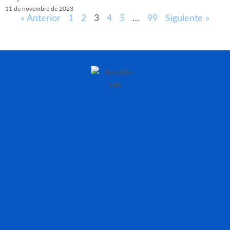
11 de novembre de 2023
« Anterior
1
2
3
4
5
…
99
Siguiente »