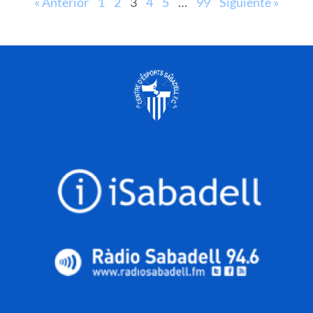
« Anterior
1
2
3
4
5
…
99
Siguiente »