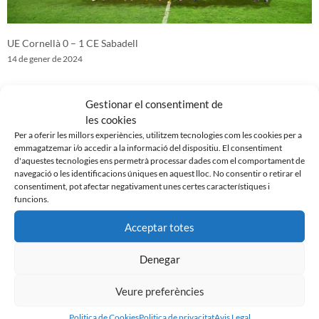
UE Cornellà 0 – 1 CE Sabadell
14 de gener de 2024
Gestionar el consentiment de
les cookies
Per a oferir les millors experiències, utilitzem tecnologies com les cookies per a
emmagatzemar i/o accedir a la informació del dispositiu. El consentiment
d'aquestes tecnologies ens permetrà processar dades com el comportament de
navegació o les identificacions úniques en aquest lloc. No consentir o retirar el
consentiment, pot afectar negativament unes certes característiques i
funcions.
Acceptar totes
Denegar
CE Sabadell 3 – 1 SD Tarazona
4 de gener de 2024
Veure preferències
Politica de Cookies
Politica de privacitat
Avis Legal