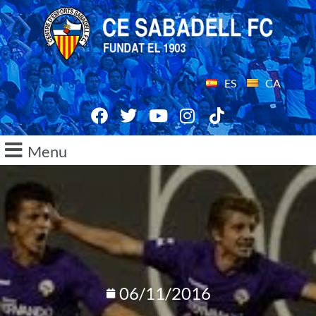
ES
CA
Menu
06/11/2016