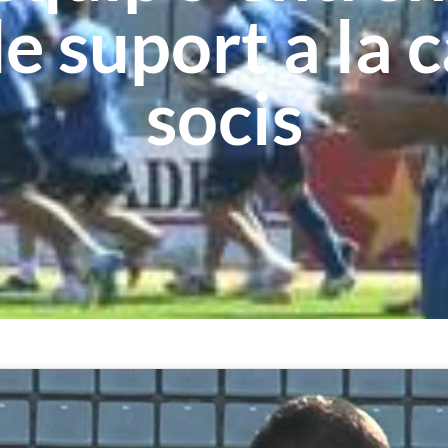
e suport a la
socis