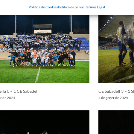
r de 2024
27 de gener de 2024
Politica de Cookies
Politica de privacitat
Avis Legal
llà 0 – 1 CE Sabadell
CE Sabadell 3 – 1 
er de 2024
4 de gener de 2024