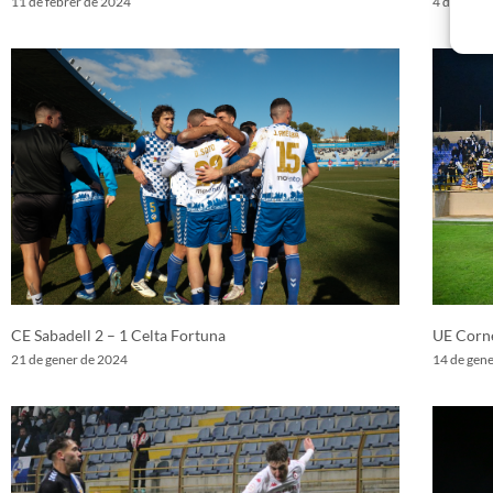
11 de febrer de 2024
4 de febre
CE Sabadell 2 – 1 Celta Fortuna
UE Corne
21 de gener de 2024
14 de gen