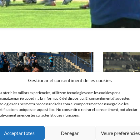
Gestionar el consentiment de les cookies
 a oferir les millors experiències, utilitzem tecnologies com les cookies per a
agatzemar i/o accedir a la informació del dispositiu. El consentiment d'aquestes
nologies ens permetrà processar dades com el comportament de navegació o les
ntificacions úniques en aquest lloc. No consentir o retirar el consentiment, pot afectar
ativament unes certes característiques i funcions.
Acceptar totes
Denegar
Veure preferèncie
ell 1 – 1 Rayo Majadahonda
SD Logroñés 1 – 1 