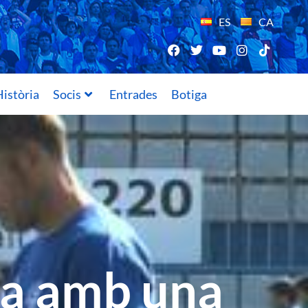
ES
CA
istòria
Socis
Entrades
Botiga
na amb una