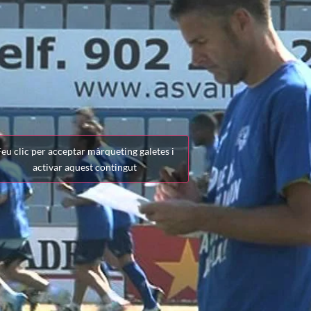
eu clic per acceptar màrqueting galetes i
activar aquest contingut