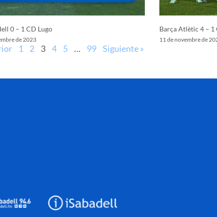
ell 0 – 1 CD Lugo
Barça Atlètic 4 – 1
embre de 2023
11 de novembre de 20
rior
1
2
3
4
5
…
99
Siguiente »