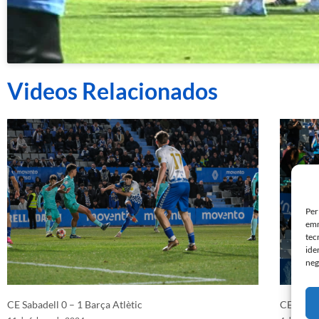
Videos Relacionados
Per
emm
tec
ide
neg
CE Sabadell 0 – 1 Barça Atlètic
CE Sabad