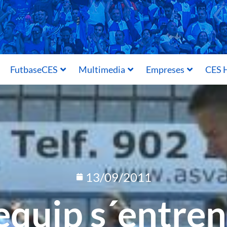
FutbaseCES
Multimedia
Empreses
CES H
13/09/2011
 equip s´entre