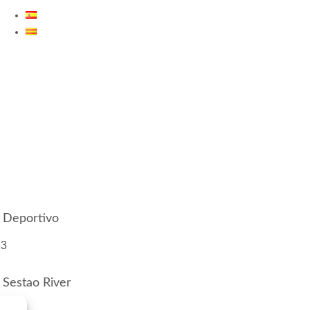
ES
CA
1 Deportivo
23
 Sestao River
3