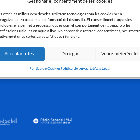
Gestionar el consentiment de les cookies
 a oferir les millors experiències, utilitzem tecnologies com les cookies per a
dell 1 – 2 SD Logroñés
SD Ponferradina 
agatzemar i/o accedir a la informació del dispositiu. El consentiment d'aquestes
nologies ens permetrà processar dades com el comportament de navegació o les
tembre de 2023
9 de setembre de 
ntificacions úniques en aquest lloc. No consentir o retirar el consentiment, pot afectar
ativament unes certes característiques i funcions.
ión 2 – 1 CE Sabadell
Presentació de le
temporada 23-24
Acceptar totes
Denegar
Veure preferències
st de 2023
4 de juliol de 2023
Politica de Cookies
Politica de privacitat
Avis Legal