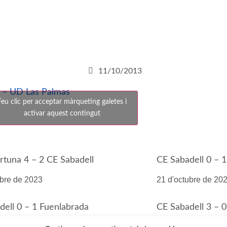
11/10/2013
l – UD Las Palmas
Feu clic per acceptar màrqueting galetes i
activar aquest contingut
rtuna 4 – 2 CE Sabadell
CE Sabadell 0 – 
ubre de 2023
21 d'octubre de 20
dell 0 – 1 Fuenlabrada
CE Sabadell 3 – 0
bre de 2023
1 d'octubre de 202