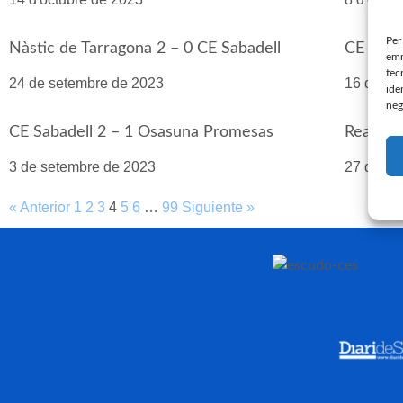
Per
Nàstic de Tarragona 2 – 0 CE Sabadell
CE Saba
emm
tec
24 de setembre de 2023
16 de se
ide
neg
CE Sabadell 2 – 1 Osasuna Promesas
Real Un
3 de setembre de 2023
27 d'ago
« Anterior
1
2
3
4
5
6
…
99
Siguiente »