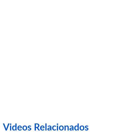
col·laboració
amb
Podoactiva
Videos Relacionados