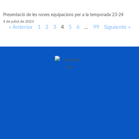
Presentació de les noves equipacions per a la temporada 23-24
4 de juliol de 2023
« Anterior
1
2
3
4
5
6
…
99
Siguiente »