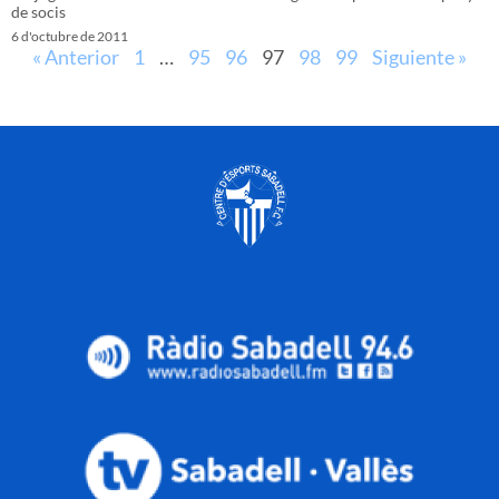
de socis
6 d'octubre de 2011
« Anterior
1
…
95
96
97
98
99
Siguiente »