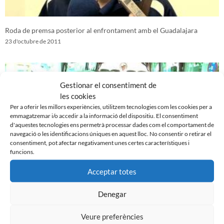
Roda de premsa posterior al enfrontament amb el Guadalajara
23 d'octubre de 2011
Gestionar el consentiment de
les cookies
Per a oferir les millors experiències, utilitzem tecnologies com les cookies per a
emmagatzemar i/o accedir a la informació del dispositiu. El consentiment
d'aquestes tecnologies ens permetrà processar dades com el comportament de
navegació o les identificacions úniques en aquest lloc. No consentir o retirar el
consentiment, pot afectar negativament unes certes característiques i
funcions.
Acceptar totes
Presentat el nou autocar oficial de l´equip
Denegar
20 d'octubre de 2011
Veure preferències