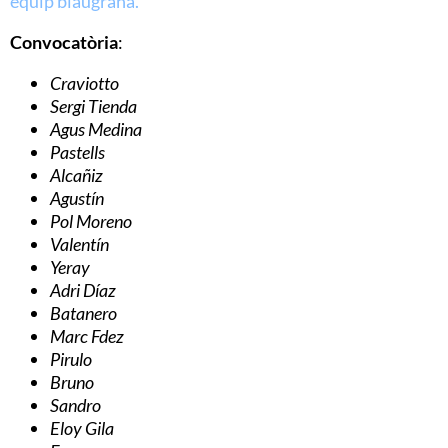
equip blaugrana.
Convocatòria
:
Craviotto
Sergi Tienda
Agus Medina
Pastells
Alcañiz
Agustín
Pol Moreno
Valentín
Yeray
Adri Díaz
Batanero
Marc Fdez
Pirulo
Bruno
Sandro
Eloy Gila