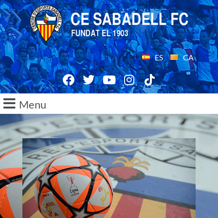
ES
CA
Menu