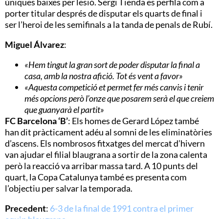
úniques baixes per lesió. Sergi Tienda es perfila com a
porter titular després de disputar els quarts de final i
ser l’heroi de les semifinals a la tanda de penals de Rubí.
Miguel Álvarez
:
«Hem tingut la gran sort de poder disputar la final a
casa, amb la nostra afició. Tot és vent a favor»
«Aquesta competició et permet fer més canvis i tenir
més opcions però l’onze que posarem serà el que creiem
que guanyarà el partit»
FC Barcelona ‘B’
: Els homes de Gerard López també
han dit pràcticament adéu al somni de les eliminatòries
d’ascens. Els nombrosos fitxatges del mercat d’hivern
van ajudar el filial blaugrana a sortir de la zona calenta
però la reacció va arribar massa tard. A 10 punts del
quart, la Copa Catalunya també es presenta com
l’objectiu per salvar la temporada.
Precedent
:
6-3 de la final de 1991 contra el primer