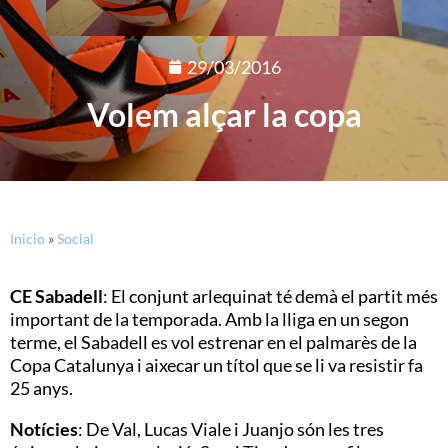
29/03/2016
Volem alçar la copa
Inicio
»
Social
CE Sabadell
: El conjunt arlequinat té demà el partit més
important de la temporada. Amb la lliga en un segon
terme, el Sabadell es vol estrenar en el palmarès de la
Copa Catalunya i aixecar un títol que se li va resistir fa
25 anys.
Notícies
: De Val, Lucas Viale i Juanjo són les tres