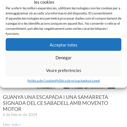
les cookies
Per a oferir les millors experiències, utilitzem tecnologies com les cookies per a
emmagatzemar i/o accedir a la informació del dispositiu. El consentiment
Noticias Relacionadas
d'aquestes tecnologies ens permetrà processar dades com el comportament de
navegació o les identificacions úniques en aquest lloc. No consentir o retirar el
consentiment, pot afectar negativament unes certes característiques i
funcions.
Acceptar totes
Denegar
Veure preferències
Politica de Cookies
Politica de privacitat
Avis Legal
GUANYA UNA ESCAPADA I UNA SAMARRETA
SIGNADA DEL CE SABADELL AMB MOVENTO
MOTOR
6 de febrer de 2024
Leer más »