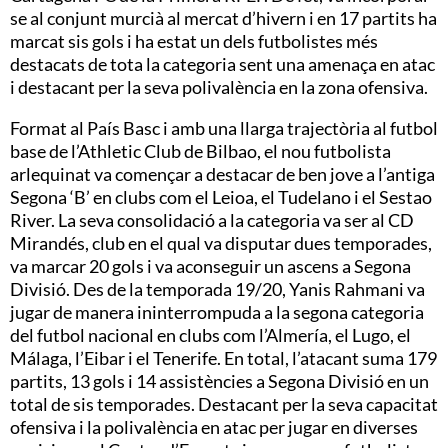
se al conjunt murcià al mercat d’hivern i en 17 partits ha
marcat sis gols i ha estat un dels futbolistes més
destacats de tota la categoria sent una amenaça en atac
i destacant per la seva polivalència en la zona ofensiva.
Format al País Basc i amb una llarga trajectòria al futbol
base de l’Athletic Club de Bilbao, el nou futbolista
arlequinat va començar a destacar de ben jove a l’antiga
Segona ‘B’ en clubs com el Leioa, el Tudelano i el Sestao
River. La seva consolidació a la categoria va ser al CD
Mirandés, club en el qual va disputar dues temporades,
va marcar 20 gols i va aconseguir un ascens a Segona
Divisió. Des de la temporada 19/20, Yanis Rahmani va
jugar de manera ininterrompuda a la segona categoria
del futbol nacional en clubs com l’Almería, el Lugo, el
Málaga, l’Eibar i el Tenerife. En total, l’atacant suma 179
partits, 13 gols i 14 assistències a Segona Divisió en un
total de sis temporades. Destacant per la seva capacitat
ofensiva i la polivalència en atac per jugar en diverses