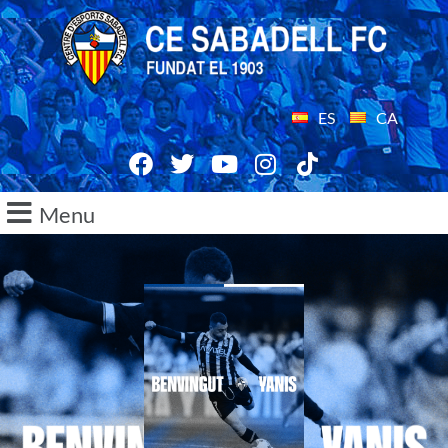
ES
CA
Menu