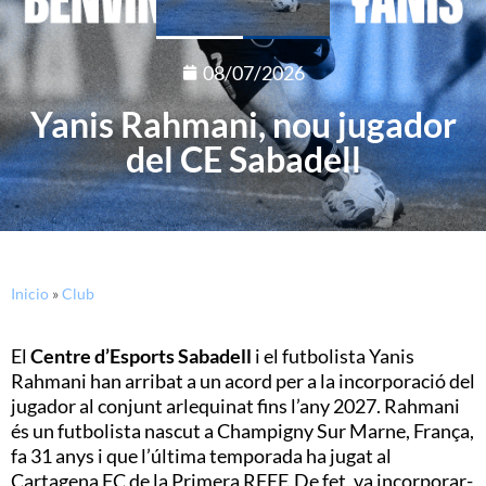
08/07/2026
Yanis Rahmani, nou jugador
del CE Sabadell
Inicio
»
Club
El
Centre d’Esports Sabadell
i el futbolista Yanis
Rahmani han arribat a un acord per a la incorporació del
jugador al conjunt arlequinat fins l’any 2027. Rahmani
és un futbolista nascut a Champigny Sur Marne, França,
fa 31 anys i que l’última temporada ha jugat al
Cartagena FC de la Primera RFEF. De fet, va incorporar-