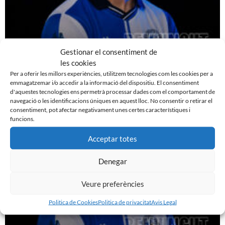
Gestionar el consentiment de
les cookies
EDGAR GONZÁLEZ, NOU JUGADOR DEL CE
Per a oferir les millors experiències, utilitzem tecnologies com les cookies per a
SABADELL
emmagatzemar i/o accedir a la informació del dispositiu. El consentiment
7 d'agost de 2026
d'aquestes tecnologies ens permetrà processar dades com el comportament de
navegació o les identificacions úniques en aquest lloc. No consentir o retirar el
Leer más »
consentiment, pot afectar negativament unes certes característiques i
funcions.
Acceptar totes
Denegar
Veure preferències
Politica de Cookies
Politica de privacitat
Avis Legal