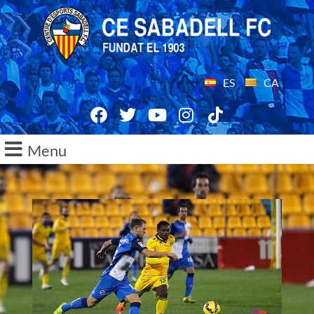
ES
CA
Menu