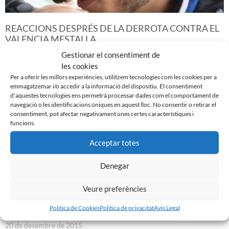
REACCIONS DESPRÉS DE LA DERROTA CONTRA EL
VALENCIA MESTALLA
21 de desembre de 2015
Gestionar el consentiment de
les cookies
Leer más »
Per a oferir les millors experiències, utilitzem tecnologies com les cookies per a
emmagatzemar i/o accedir a la informació del dispositiu. El consentiment
d'aquestes tecnologies ens permetrà processar dades com el comportament de
navegació o les identificacions úniques en aquest lloc. No consentir o retirar el
consentiment, pot afectar negativament unes certes característiques i
funcions.
Acceptar totes
Denegar
Veure preferències
Politica de Cookies
Politica de privacitat
Avis Legal
SEGUEIXEN SENSE PERDRE (0-0)
20 de desembre de 2015