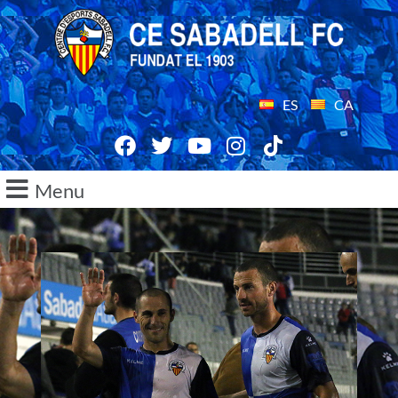
ES
CA
Menu