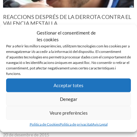
REACCIONS DESPRÉS DE LA DERROTA CONTRA EL
VALENCIA MESTALLA
21 de desembre de 2015
Gestionar el consentiment de
les cookies
Leer más »
Per a oferir les millors experiències, utilitzem tecnologies com les cookies per a
emmagatzemar i/o accedir a la informació del dispositiu. El consentiment
d'aquestes tecnologies ens permetrà processar dades com el comportament de
navegació o les identificacions úniques en aquest lloc. No consentir o retirar el
consentiment, pot afectar negativament unes certes característiques i
funcions.
Acceptar totes
Denegar
Veure preferències
Politica de Cookies
Politica de privacitat
Avis Legal
SEGUEIXEN SENSE PERDRE (0-0)
20 de desembre de 2015