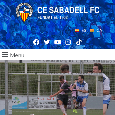
ES
CA
Menu