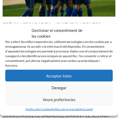
PRÈVIA | CE SABADELL – CULTURAL LEONESA
9 de març de 2024
Gestionar el consentiment de
les cookies
Leer más »
Per a oferir les millors experiències, utilitzem tecnologies com les cookies per a
emmagatzemar i/o accedir a la informació del dispositiu. El consentiment
d'aquestes tecnologies ens permetrà processar dades com el comportament de
navegació o les identificacions úniques en aquest lloc. No consentir o retirar el
consentiment, pot afectar negativament unes certes característiques i
funcions.
Acceptar totes
Denegar
Veure preferències
Politica de Cookies
Politica de privacitat
Avis Legal
DERROTA DEL CE SABADELL DAVANT EL SESTAO