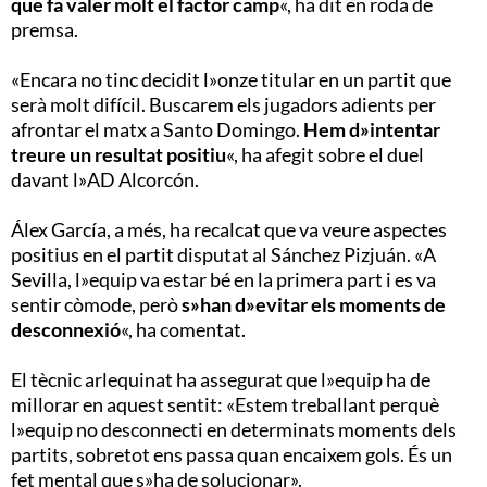
que fa valer molt el factor camp
«, ha dit en roda de
premsa.
«Encara no tinc decidit l»onze titular en un partit que
serà molt difícil. Buscarem els jugadors adients per
afrontar el matx a Santo Domingo.
Hem d»intentar
treure un resultat positiu
«, ha afegit sobre el duel
davant l»AD Alcorcón.
Álex García, a més, ha recalcat que va veure aspectes
positius en el partit disputat al Sánchez Pizjuán. «A
Sevilla, l»equip va estar bé en la primera part i es va
sentir còmode, però
s»han d»evitar els moments de
desconnexió
«, ha comentat.
El tècnic arlequinat ha assegurat que l»equip ha de
millorar en aquest sentit: «Estem treballant perquè
l»equip no desconnecti en determinats moments dels
partits, sobretot ens passa quan encaixem gols. És un
fet mental que s»ha de solucionar».