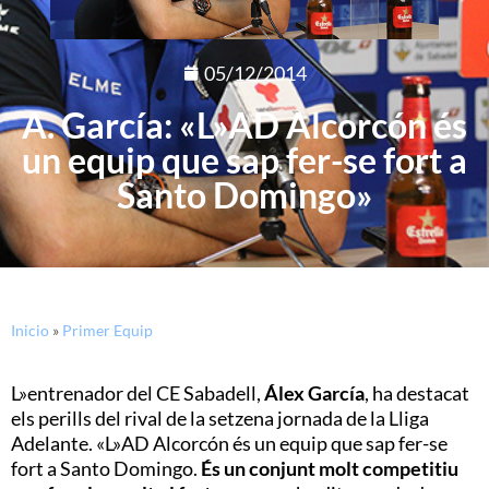
05/12/2014
A. García: «L»AD Alcorcón és
un equip que sap fer-se fort a
Santo Domingo»
Inicio
»
Primer Equip
L»entrenador del CE Sabadell,
Álex García
, ha destacat
els perills del rival de la setzena jornada de la Lliga
Adelante. «L»AD Alcorcón és un equip que sap fer-se
fort a Santo Domingo.
És un conjunt molt competitiu