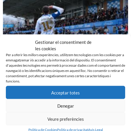
Gestionar el consentiment de
les cookies
Per a oferir les millors experiències, utilitzem tecnologies com les cookies per a
emmagatzemar i/o accedir a la informació del dispositiu. El consentiment
d'aquestes tecnologies ens permetrà processar dades com el comportament de
EL SABADELL EMPATA DAVANT LA CULTURAL A LA
navegació o les identificacions úniques en aquest lloc. No consentir o retirar el
NOVA CREU ALTA
consentiment, pot afectar negativament unes certes característiques i
10 de març de 2024
funcions.
Leer más »
Acceptar totes
Denegar
Veure preferències
Politica de Cookies
Politica de privacitat
Avis Legal