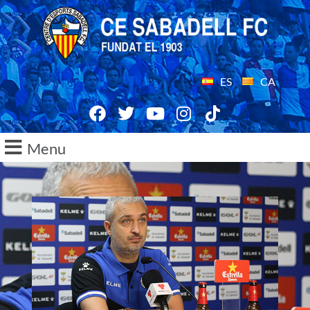
ES
CA
Menu