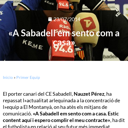
23/07/2014
«A Sabadell em sento com a
casa»
Inicio
»
Primer Equip
El porter canari del CE Sabadell,
Nauzet Pérez
, ha
repassat l»actualitat arlequinada a la concentració de
l»equip a El Montanyà, on ha atès els mitjans de
comunicació.
«A Sabadell em sento com a casa. Estic
content aquí i espero complir el meu contracte»
, ha dit
el futbolista en relació al seu futur més immediat.