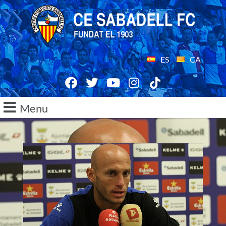
ES
CA
Menu