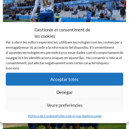
Gestionar el consentiment de
les cookies
Per a oferir les millors experiències, utilitzem tecnologies com les cookies per a
EL SABADELL EMPATA DAVANT LA CULTURAL A LA
emmagatzemar i/o accedir a la informació del dispositiu. El consentiment
NOVA CREU ALTA
d'aquestes tecnologies ens permetrà processar dades com el comportament de
10 de març de 2024
navegació o les identificacions úniques en aquest lloc. No consentir o retirar el
consentiment, pot afectar negativament unes certes característiques i
Leer más »
funcions.
Acceptar totes
Denegar
Veure preferències
Politica de Cookies
Politica de privacitat
Avis Legal