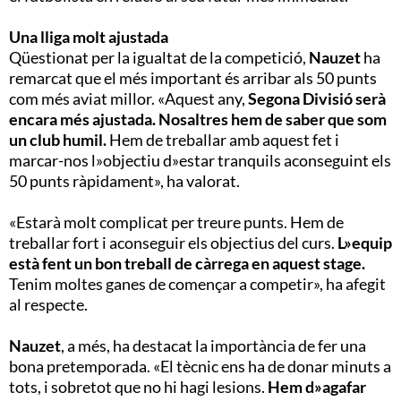
Una lliga molt ajustada
Qüestionat per la igualtat de la competició,
Nauzet
ha
remarcat que el més important és arribar als 50 punts
com més aviat millor. «Aquest any,
Segona Divisió serà
encara més ajustada. Nosaltres hem de saber que som
un club humil.
Hem de treballar amb aquest fet i
marcar-nos l»objectiu d»estar tranquils aconseguint els
50 punts ràpidament», ha valorat.
«Estarà molt complicat per treure punts. Hem de
treballar fort i aconseguir els objectius del curs.
L»equip
està fent un bon treball de càrrega en aquest stage.
Tenim moltes ganes de començar a competir», ha afegit
al respecte.
Nauzet
, a més, ha destacat la importància de fer una
bona pretemporada. «El tècnic ens ha de donar minuts a
tots, i sobretot que no hi hagi lesions.
Hem d»agafar