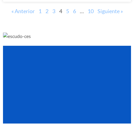
« Anterior
1
2
3
4
5
6
…
10
Siguiente »