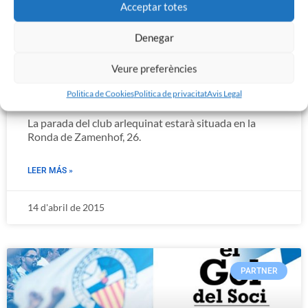
Acceptar totes
Denegar
Veure preferències
EL CE SABADELL, PRESENT A LA DIADA DE SANT
JORDI
Politica de Cookies
Politica de privacitat
Avis Legal
La parada del club arlequinat estarà situada en la
Ronda de Zamenhof, 26.
LEER MÁS »
14 d'abril de 2015
PARTNER