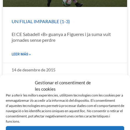
UN FILIAL IMPARABLE (1-3)
El CE Sabadell «B» guanya a Figueres i ja suma vuit
jornades sense perdre
LEER MÁS »
14 de desembre de 2015
Gestionar el consentiment de
les cookies
Per a oferir les millors experiències, utilitzem tecnologies com les cookies per a
PARTNER
emmagatzemar i/o accedir a la informació del dispositiu. El consentiment
d'aquestes tecnologies ens permetrà processar dades com el comportament de
navegació o les identificacions úniques en aquest lloc. No consentir o retirar el
consentiment, pot afectar negativament unes certes característiques i
funcions.