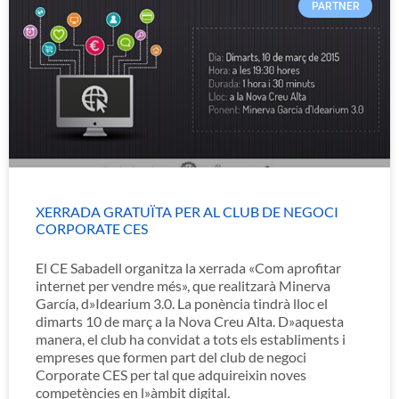
PARTNER
XERRADA GRATUÏTA PER AL CLUB DE NEGOCI
CORPORATE CES
El CE Sabadell organitza la xerrada «Com aprofitar
internet per vendre més», que realitzarà Minerva
García, d»Idearium 3.0. La ponència tindrà lloc el
dimarts 10 de març a la Nova Creu Alta. D»aquesta
manera, el club ha convidat a tots els establiments i
empreses que formen part del club de negoci
Corporate CES per tal que adquireixin noves
competències en l»àmbit digital.