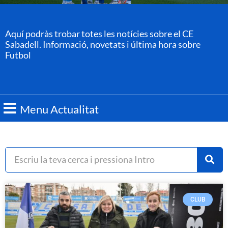
Aquí podràs trobar totes les notícies sobre el CE
Sabadell. Informació, novetats i última hora sobre
Futbol
Menu Actualitat
CLUB