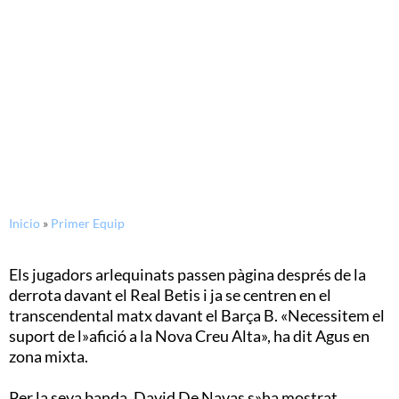
24/01/2015
Agus: «Necessitem el suport
de l»afició a la Nova Creu
Alta»
Inicio
»
Primer Equip
Els jugadors arlequinats passen pàgina després de la
derrota davant el Real Betis i ja se centren en el
transcendental matx davant el Barça B. «Necessitem el
suport de l»afició a la Nova Creu Alta», ha dit Agus en
zona mixta.
Per la seva banda, David De Navas s»ha mostrat