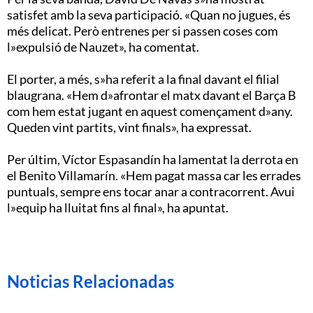
satisfet amb la seva participació. «Quan no jugues, és
més delicat. Però entrenes per si passen coses com
l»expulsió de Nauzet», ha comentat.
El porter, a més, s»ha referit a la final davant el filial
blaugrana. «Hem d»afrontar el matx davant el Barça B
com hem estat jugant en aquest començament d»any.
Queden vint partits, vint finals», ha expressat.
Per últim, Víctor Espasandín ha lamentat la derrota en
el Benito Villamarín. «Hem pagat massa car les errades
puntuals, sempre ens tocar anar a contracorrent. Avui
l»equip ha lluitat fins al final», ha apuntat.
Noticias Relacionadas