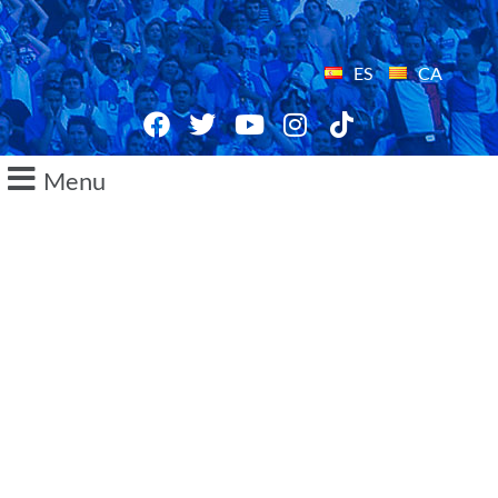
ES
CA
Menu