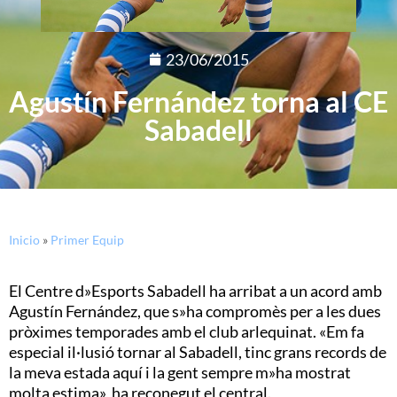
23/06/2015
Agustín Fernández torna al CE
Sabadell
Inicio
»
Primer Equip
El Centre d»Esports Sabadell ha arribat a un acord amb
Agustín Fernández, que s»ha compromès per a les dues
pròximes temporades amb el club arlequinat. «Em fa
especial il·lusió tornar al Sabadell, tinc grans records de
la meva estada aquí i la gent sempre m»ha mostrat
molta estima», ha reconegut el central.