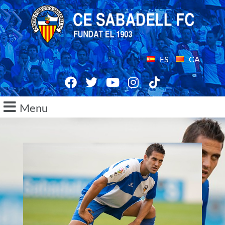
ES
CA
Menu