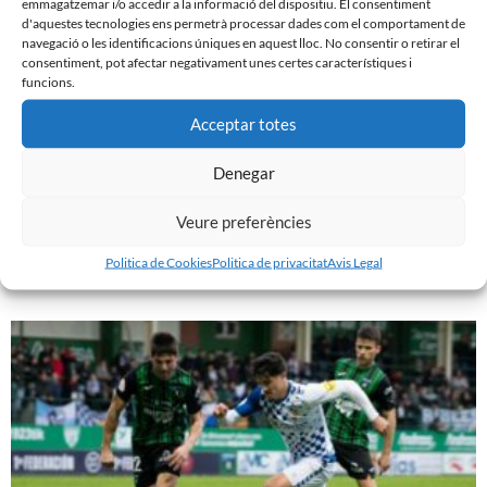
emmagatzemar i/o accedir a la informació del dispositiu. El consentiment
d'aquestes tecnologies ens permetrà processar dades com el comportament de
navegació o les identificacions úniques en aquest lloc. No consentir o retirar el
consentiment, pot afectar negativament unes certes característiques i
funcions.
Acceptar totes
Denegar
PRÈVIA | CE SABADELL – CULTURAL LEONESA
Veure preferències
9 de març de 2024
Politica de Cookies
Politica de privacitat
Avis Legal
Leer más »