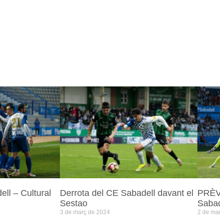
ll – Cultural
Derrota del CE Sabadell davant el
PRÈVI
Sestao
Sabad
3 de març de 2024
2 de ma