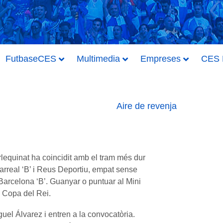
FutbaseCES
Multimedia
Empreses
CES H
Aire de revenja
lequinat ha coincidit amb el tram més dur
illarreal ‘B’ i Reus Deportiu, empat sense
l Barcelona ‘B’. Guanyar o puntuar al Mini
e Copa del Rei.
guel Álvarez i entren a la convocatòria.