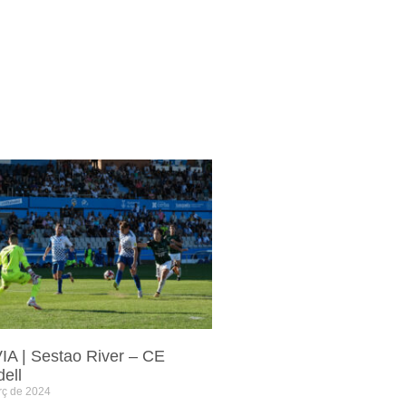
A | Sestao River – CE
ell
rç de 2024