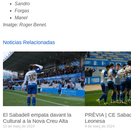
Sandro
Forgas
Manel
Imatge: Roger Benet.
Noticias Relacionadas
El Sabadell empata davant la
PRÈVIA | CE Sabade
Cultural a la Nova Creu Alta
Leonesa
10 de març de 2024
9 de març de 2024