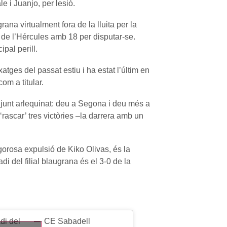
e i Juanjo, per lesió.
rana virtualment fora de la lluita per la
de l’Hércules amb 18 per disputar-se.
pal perill.
xatges del passat estiu i ha estat l’últim en
om a titular.
njunt arlequinat: deu a Segona i deu més a
ascar’ tres victòries
–
la darrera amb un
gorosa expulsió de Kiko Olivas, és la
di del filial blaugrana és el 3-0 de la
di del
— CE Sabadell