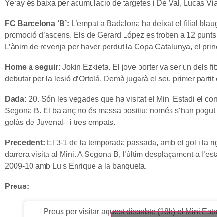
Yeray és baixa per acumulació de targetes i De Val, Lucas Vial
FC Barcelona ‘B’:
L’empat a Badalona ha deixat el filial blaug
promoció d’ascens. Els de Gerard López es troben a 12 punts 
L’ànim de revenja per haver perdut la Copa Catalunya, el princi
Home a seguir:
Jokin Ezkieta. El jove porter va ser un dels fit
debutar per la lesió d’Ortolá. Demà jugarà el seu primer partit c
Dada:
20. Són les vegades que ha visitat el Mini Estadi el co
Segona B. El balanç no és massa positiu: només s’han pogut ‘r
golàs de Juvenal
–
i tres empats.
Precedent:
El 3-1 de la temporada passada, amb el gol i la ri
darrera visita al Mini. A Segona B, l’últim desplaçament a l’esta
2009-10 amb Luis Enrique a la banqueta.
Preus:
Preus per visitar aquest dissabte (18h) el Mini Esta