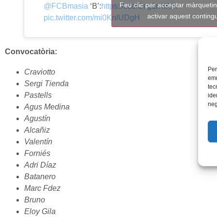
Feu clic per acceptar màrquetin
@FCBmasia
‘B’:
https://t.co/Ccg1rXiIVn
activar aquest conting
pic.twitter.com/mi0KnlUDgH
Convocatòria:
Per
Craviotto
emm
Sergi Tienda
tec
Pastells
ide
neg
Agus Medina
Agustín
Alcañiz
Valentín
Forniés
Adri Díaz
Batanero
Marc Fdez
Bruno
Eloy Gila