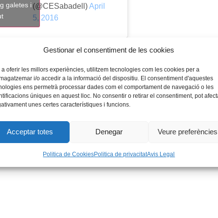
g galetes i
(@CESabadell)
April
ut
5, 2016
Gestionar el consentiment de les cookies
 a oferir les millors experiències, utilitzem tecnologies com les cookies per a
agatzemar i/o accedir a la informació del dispositiu. El consentiment d'aquestes
nologies ens permetrà processar dades com el comportament de navegació o les
ntificacions úniques en aquest lloc. No consentir o retirar el consentiment, pot afect
ativament unes certes característiques i funcions.
Acceptar totes
Denegar
Veure preferències
Politica de Cookies
Politica de privacitat
Avis Legal