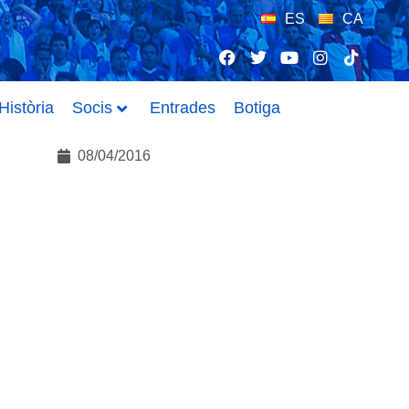
ES
CA
istòria
Socis
Entrades
Botiga
08/04/2016