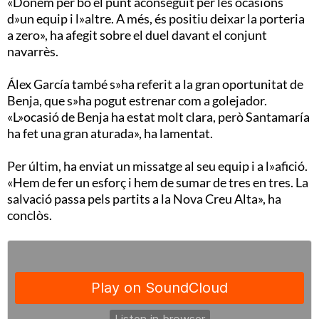
«Donem per bo el punt aconseguit per les ocasions
d»un equip i l»altre. A més, és positiu deixar la porteria
a zero», ha afegit sobre el duel davant el conjunt
navarrès.
Álex García també s»ha referit a la gran oportunitat de
Benja, que s»ha pogut estrenar com a golejador.
«L»ocasió de Benja ha estat molt clara, però Santamaría
ha fet una gran aturada», ha lamentat.
Per últim, ha enviat un missatge al seu equip i a l»afició.
«Hem de fer un esforç i hem de sumar de tres en tres. La
salvació passa pels partits a la Nova Creu Alta», ha
conclòs.