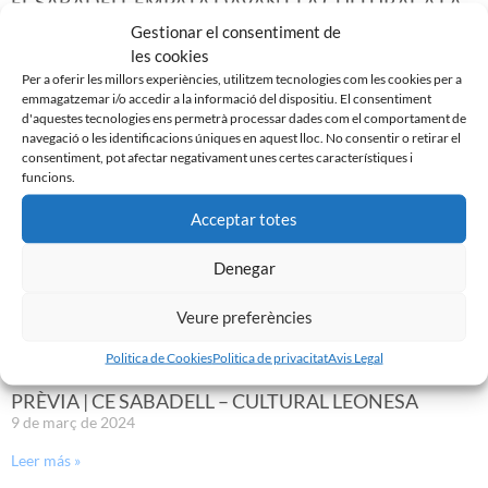
EL SABADELL EMPATA DAVANT LA CULTURAL A LA
NOVA CREU ALTA
Gestionar el consentiment de
10 de març de 2024
les cookies
Per a oferir les millors experiències, utilitzem tecnologies com les cookies per a
Leer más »
emmagatzemar i/o accedir a la informació del dispositiu. El consentiment
d'aquestes tecnologies ens permetrà processar dades com el comportament de
navegació o les identificacions úniques en aquest lloc. No consentir o retirar el
consentiment, pot afectar negativament unes certes característiques i
funcions.
Acceptar totes
Denegar
Veure preferències
Politica de Cookies
Politica de privacitat
Avis Legal
PRÈVIA | CE SABADELL – CULTURAL LEONESA
9 de març de 2024
Leer más »