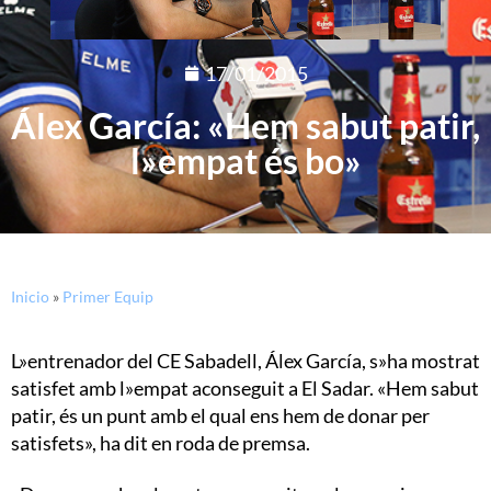
17/01/2015
Álex García: «Hem sabut patir,
l»empat és bo»
Inicio
»
Primer Equip
L»entrenador del CE Sabadell, Álex García, s»ha mostrat
satisfet amb l»empat aconseguit a El Sadar. «Hem sabut
patir, és un punt amb el qual ens hem de donar per
satisfets», ha dit en roda de premsa.