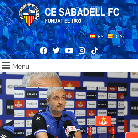
ES
CA
Menu