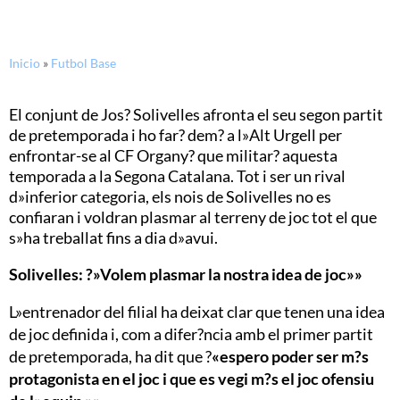
Inicio
»
Futbol Base
El conjunt de Jos? Solivelles afronta el seu segon partit
de pretemporada i ho far? dem? a l»Alt Urgell per
enfrontar-se al CF Organy? que militar? aquesta
temporada a la Segona Catalana. Tot i ser un rival
d»inferior categoria, els nois de Solivelles no es
confiaran i voldran plasmar al terreny de joc tot el que
s»ha treballat fins a dia d»avui.
Solivelles: ?»Volem plasmar la nostra idea de joc»»
L»entrenador del filial ha deixat clar que tenen una idea
de joc definida i, com a difer?ncia amb el primer partit
de pretemporada, ha dit que ?
«espero poder ser m?s
protagonista en el joc i que es vegi m?s el joc ofensiu