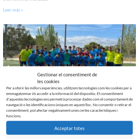
Leer más »
Gestionar el consentiment de
les cookies
Per a oferir les millors experiències, utilitzem tecnologies com les cookies per a
emmagatzemar i/o accedir a la informació del dispositiu. El consentiment
EN MARXA LA PRETEMPORADA DEL FILIAL
d'aquestes tecnologies ens permetrà processar dades com el comportament de
navegació o les identificacions úniques en aquest lloc. No consentir o retirar el
7 d'agost de 2023
consentiment, pot afectar negativament unes certes característiques i
funcions.
Leer más »
Acceptar totes