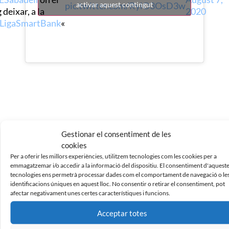
pic.twitter.com/RyiO3OsD3w
activar aquest contingut
 deixar, a la
2020
LigaSmartBank
«
Gestionar el consentiment de les
cookies
Noticias Relacionadas
Per a oferir les millors experiències, utilitzem tecnologies com les cookies per a
emmagatzemar i/o accedir a la informació del dispositiu. El consentiment d'aquest
tecnologies ens permetrà processar dades com el comportament de navegació o le
identificacions úniques en aquest lloc. No consentir o retirar el consentiment, pot
afectar negativament unes certes característiques i funcions.
Acceptar totes