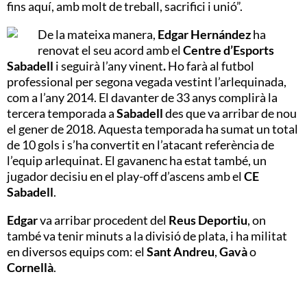
fins aquí, amb molt de treball, sacrifici i unió”.
De la mateixa manera,
Edgar
Hernández
ha
renovat el seu acord amb el
Centre d’Esports
Sabadell
i seguirà l’any vinent
.
Ho farà al futbol
professional per segona vegada vestint l’arlequinada,
com a l’any 2014. El davanter de 33 anys complirà la
tercera temporada a
Sabadell
des que va arribar de nou
el gener de 2018. Aquesta temporada ha sumat un total
de 10 gols i s’ha convertit en l’atacant referència de
l’equip arlequinat. El gavanenc ha estat també, un
jugador decisiu en el play-off d’ascens amb el
CE
Sabadell
.
Edgar
va arribar procedent del
Reus Deportiu
, on
també va tenir minuts a la divisió de plata, i ha militat
en diversos equips com: el
Sant Andreu
,
Gavà
o
Cornellà
.