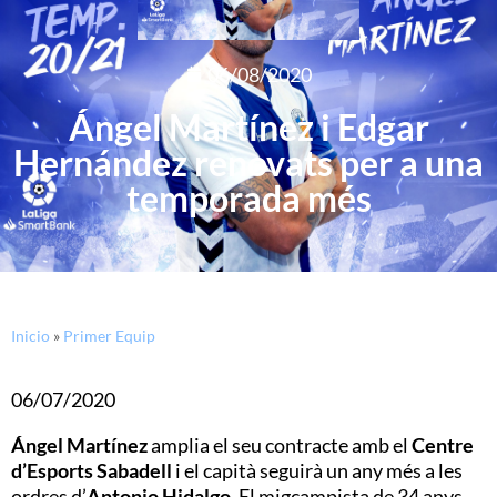
06/08/2020
Ángel Martínez i Edgar
Hernández renovats per a una
temporada més
Inicio
»
Primer Equip
06/07/2020
Ángel Martínez
amplia el seu contracte amb el
Centre
d’Esports Sabadell
i el capità seguirà un any més a les
ordres d’
Antonio Hidalgo
. El migcampista de 34 anys