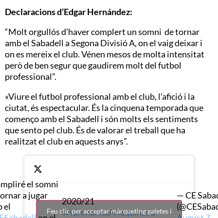
Declaracions d’Edgar Hernández:
“Molt orgullós d’haver complert un somni de tornar
amb el Sabadell a Segona Divisió A, on el vaig deixar i
on es mereix el club. Vénen mesos de molta intensitat
però de ben segur que gaudirem molt del futbol
professional”.
«Viure el futbol professional amb el club, l’afició i la
ciutat, és espectacular. És la cinquena temporada que
començo amb el Sabadell i són molts els sentiments
que sento pel club. És de valorar el treball que ha
realitzat el club en aquests anys”.
mpliré el somni
tornar a jugar
— CE Sabad
2020/21
 el
(@CESabad
#AdrenalinaArlequinada
Feu clic per acceptar màrqueting galetes i
Sabadell
on el
August 7,