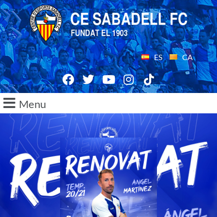
ES
CA
Menu