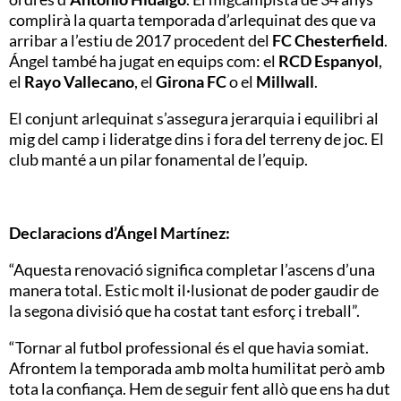
complirà la quarta temporada d’arlequinat des que va
arribar a l’estiu de 2017 procedent del
FC Chesterfield
.
Ángel també ha jugat en equips com: el
RCD Espanyol
,
el
Rayo Vallecano
, el
Girona FC
o el
Millwall
.
El conjunt arlequinat s’assegura jerarquia i equilibri al
mig del camp i lideratge dins i fora del terreny de joc. El
club manté a un pilar fonamental de l’equip.
Declaracions d’Ángel Martínez:
“Aquesta renovació significa completar l’ascens d’una
manera total. Estic molt il·lusionat de poder gaudir de
la segona divisió que ha costat tant esforç i treball”.
“Tornar al futbol professional és el que havia somiat.
Afrontem la temporada amb molta humilitat però amb
tota la confiança. Hem de seguir fent allò que ens ha dut