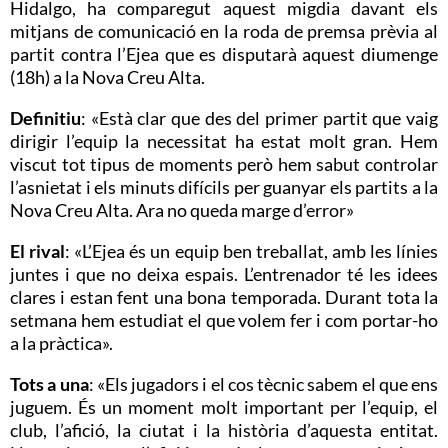
Hidalgo, ha comparegut aquest migdia davant els
mitjans de comunicació en la roda de premsa prèvia al
partit contra l’Ejea que es disputarà aquest diumenge
(18h) a la Nova Creu Alta.
Definitiu
: «Està clar que des del primer partit que vaig
dirigir l’equip la necessitat ha estat molt gran. Hem
viscut tot tipus de moments però hem sabut controlar
l’asnietat i els minuts difícils per guanyar els partits a la
Nova Creu Alta. Ara no queda marge d’error»
El rival
: «L’Ejea és un equip ben treballat, amb les línies
juntes i que no deixa espais. L’entrenador té les idees
clares i estan fent una bona temporada. Durant tota la
setmana hem estudiat el que volem fer i com portar-ho
a la pràctica».
Tots a una
: «Els jugadors i el cos tècnic sabem el que ens
juguem. És un moment molt important per l’equip, el
club, l’afició, la ciutat i la història d’aquesta entitat.