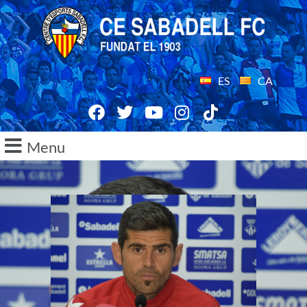
ES
CA
Menu