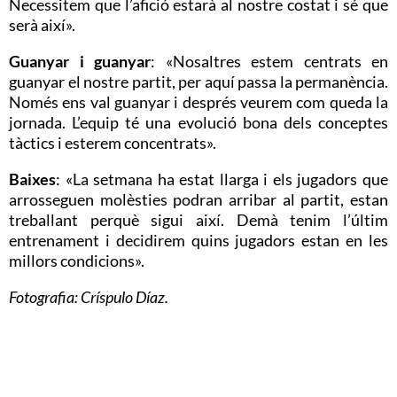
Necessitem que l’afició estarà al nostre costat i sé que
serà així».
Guanyar i guanyar
: «Nosaltres estem centrats en
guanyar el nostre partit, per aquí passa la permanència.
Només ens val guanyar i després veurem com queda la
jornada. L’equip té una evolució bona dels conceptes
tàctics i esterem concentrats».
Baixes
: «La setmana ha estat llarga i els jugadors que
arrosseguen molèsties podran arribar al partit, estan
treballant perquè sigui així. Demà tenim l’últim
entrenament i decidirem quins jugadors estan en les
millors condicions».
Fotografia: Críspulo Díaz.