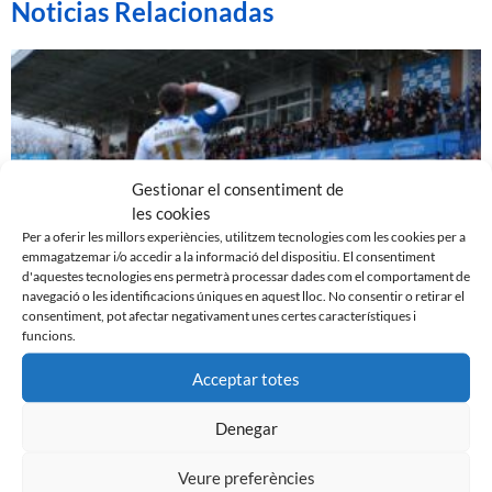
Noticias Relacionadas
Gestionar el consentiment de
les cookies
Per a oferir les millors experiències, utilitzem tecnologies com les cookies per a
emmagatzemar i/o accedir a la informació del dispositiu. El consentiment
d'aquestes tecnologies ens permetrà processar dades com el comportament de
navegació o les identificacions úniques en aquest lloc. No consentir o retirar el
EL SABADELL EMPATA DAVANT LA CULTURAL A LA
consentiment, pot afectar negativament unes certes característiques i
funcions.
NOVA CREU ALTA
10 de març de 2024
Acceptar totes
Leer más »
Denegar
Veure preferències