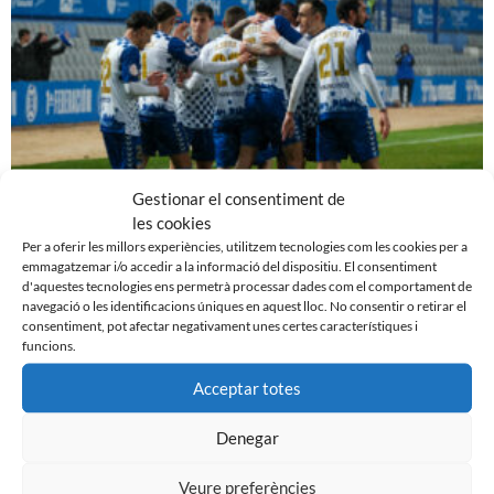
Gestionar el consentiment de
les cookies
PRÈVIA | CE SABADELL – CULTURAL LEONESA
Per a oferir les millors experiències, utilitzem tecnologies com les cookies per a
emmagatzemar i/o accedir a la informació del dispositiu. El consentiment
9 de març de 2024
d'aquestes tecnologies ens permetrà processar dades com el comportament de
Leer más »
navegació o les identificacions úniques en aquest lloc. No consentir o retirar el
consentiment, pot afectar negativament unes certes característiques i
funcions.
Acceptar totes
Denegar
Veure preferències