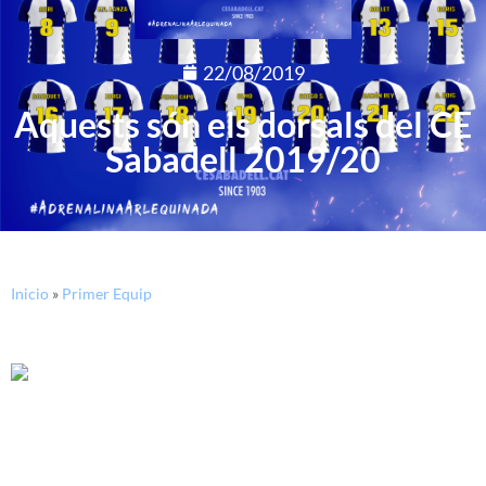
22/08/2019
Aquests són els dorsals del CE
Sabadell 2019/20
Inicio
»
Primer Equip