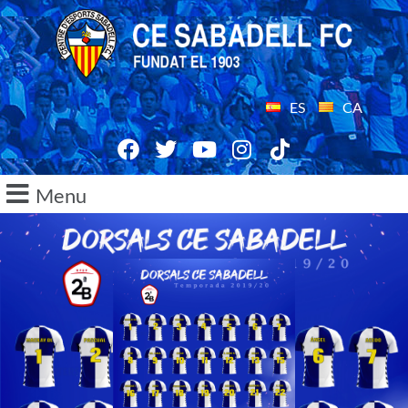
ES
CA
Menu