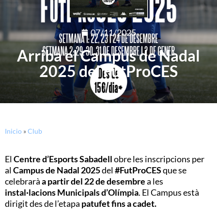
07/11/2025
Arriba el Campus de Nadal
2025 del FutProCES
Inicio
»
Club
El
Centre d’Esports Sabadell
obre les inscripcions per
al
Campus de Nadal 2025
del
#FutProCES
que se
celebrarà
a partir del 22 de desembre
a les
instal·lacions
Municipals d’Olímpia
. El Campus està
dirigit des de l’etapa
patufet fins a cadet.