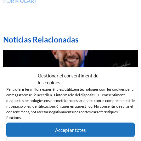
FORMULARI
Noticias Relacionadas
Gestionar el consentiment de
les cookies
Per a oferir les millors experiències, utilitzem tecnologies com les cookies per a
emmagatzemar i/o accedir a la informació del dispositiu. El consentiment
d'aquestes tecnologies ens permetrà processar dades com el comportament de
navegació o les identificacions úniques en aquest lloc. No consentir o retirar el
consentiment, pot afectar negativament unes certes característiques i
funcions.
EDGAR GONZÁLEZ, NOU JUGADOR DEL CE
Acceptar totes
SABADELL
7 d'agost de 2026