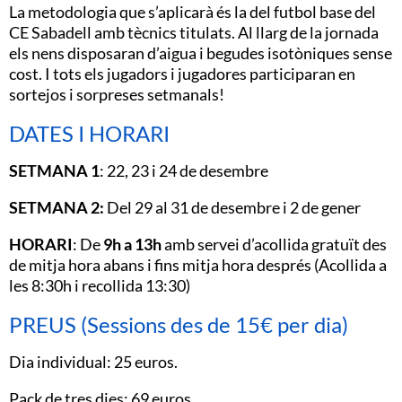
La metodologia que s’aplicarà és la del futbol base del
CE Sabadell amb tècnics titulats. Al llarg de la jornada
els nens disposaran d’aigua i begudes isotòniques sense
cost. I tots els jugadors i jugadores participaran en
sortejos i sorpreses setmanals!
DATES I HORARI
SETMANA 1
: 22, 23 i 24 de desembre
SETMANA 2:
Del 29 al 31 de desembre i 2 de gener
HORARI
: De
9h a 13h
amb servei d’acollida gratuït des
de mitja hora abans i fins mitja hora després (Acollida a
les 8:30h i recollida 13:30)
PREUS (Sessions des de 15€ per dia)
Dia individual: 25 euros.
Pack de tres dies: 69 euros.