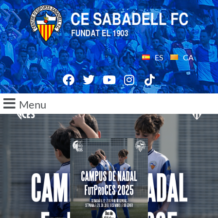
ES
CA
Menu