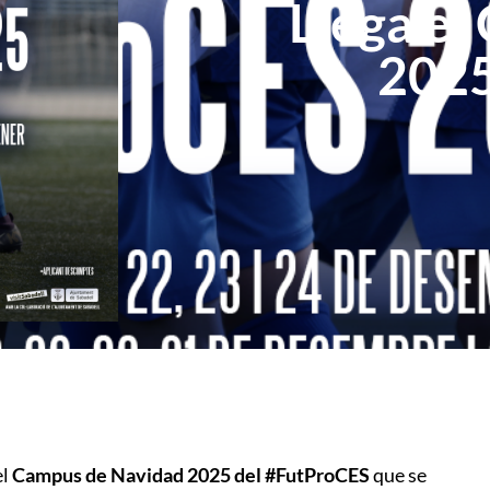
Llega el
2025
el
Campus de Navidad 2025 del #FutProCES
que se