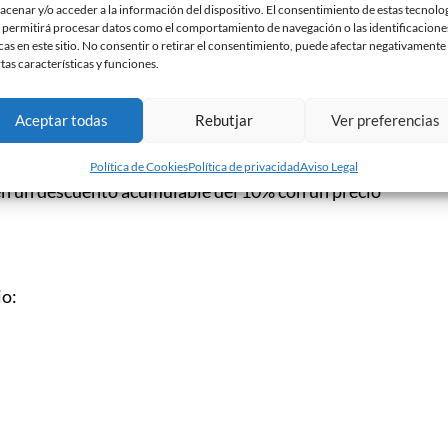
acenar y/o acceder a la información del dispositivo. El consentimiento de estas tecnolo
 permitirá procesar datos como el comportamiento de navegación o las identificacione
cas en este sitio. No consentir o retirar el consentimiento, puede afectar negativamente
rtas características y funciones.
Aceptar todas
Rebutjar
Ver preferencias
24 de noviembre tendrán un 15% de descuento en el
us completo. Además, todos aquellos jugadores y
Política de Cookies
Política de privacidad
Aviso Legal
en un descuento acumulable del 10% con un precio
io: