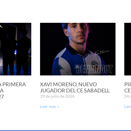
A PRIMERA
XAVI MORENO, NUEVO
PI
LA
JUGADOR DEL CE SABADELL
CE
27
29 de julio de 2026
24 
Leer más »
Lee