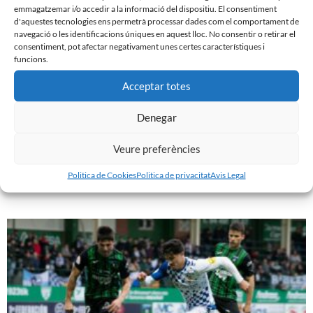
emmagatzemar i/o accedir a la informació del dispositiu. El consentiment
d'aquestes tecnologies ens permetrà processar dades com el comportament de
navegació o les identificacions úniques en aquest lloc. No consentir o retirar el
consentiment, pot afectar negativament unes certes característiques i
funcions.
Acceptar totes
Denegar
PRÈVIA | CE SABADELL – CULTURAL LEONESA
Veure preferències
9 de març de 2024
Politica de Cookies
Politica de privacitat
Avis Legal
Leer más »