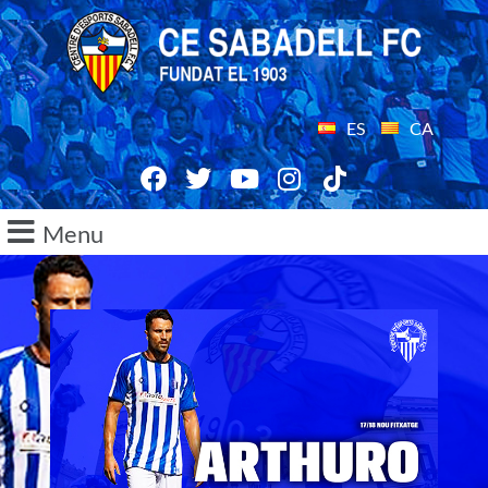
ES
CA
Menu