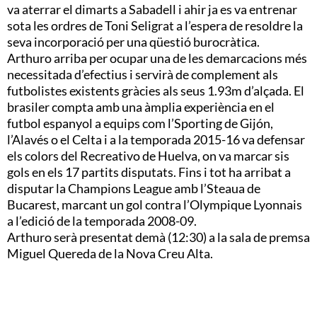
va aterrar el dimarts a Sabadell i ahir ja es va entrenar
sota les ordres de Toni Seligrat a l’espera de resoldre la
seva incorporació per una qüestió burocràtica.
Arthuro arriba per ocupar una de les demarcacions més
necessitada d’efectius i servirà de complement als
futbolistes existents gràcies als seus 1.93m d’alçada. El
brasiler compta amb una àmplia experiència en el
futbol espanyol a equips com l’Sporting de Gijón,
l’Alavés o el Celta i a la temporada 2015-16 va defensar
els colors del Recreativo de Huelva, on va marcar sis
gols en els 17 partits disputats. Fins i tot ha arribat a
disputar la Champions League amb l’Steaua de
Bucarest, marcant un gol contra l’Olympique Lyonnais
a l’edició de la temporada 2008-09.
Arthuro serà presentat demà (12:30) a la sala de premsa
Miguel Quereda de la Nova Creu Alta.