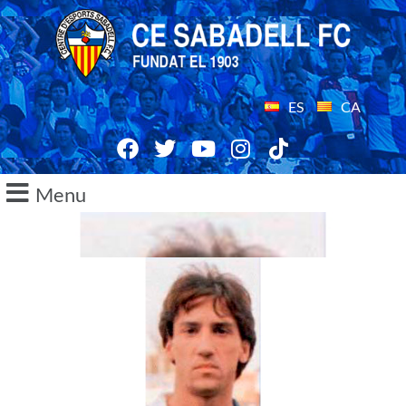
ES
CA
Menu