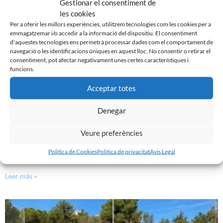
Gestionar el consentiment de
Leer más »
les cookies
Per a oferir les millors experiències, utilitzem tecnologies com les cookies per a
emmagatzemar i/o accedir a la informació del dispositiu. El consentiment
d'aquestes tecnologies ens permetrà processar dades com el comportament de
navegació o les identificacions úniques en aquest lloc. No consentir o retirar el
consentiment, pot afectar negativament unes certes característiques i
funcions.
Acceptar totes
Denegar
Veure preferències
EN MARXA LA PRETEMPORADA DEL FILIAL
Politica de Cookies
Politica de privacitat
Avis Legal
7 d'agost de 2023
Leer más »