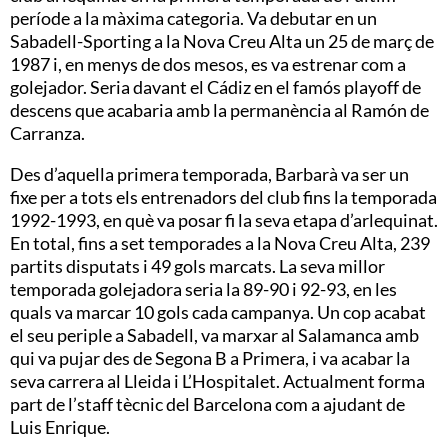
període a la màxima categoria. Va debutar en un
Sabadell-Sporting a la Nova Creu Alta un 25 de març de
1987 i, en menys de dos mesos, es va estrenar com a
golejador. Seria davant el Cádiz en el famós playoff de
descens que acabaria amb la permanència al Ramón de
Carranza.
Des d’aquella primera temporada, Barbarà va ser un
fixe per a tots els entrenadors del club fins la temporada
1992-1993, en què va posar fi la seva etapa d’arlequinat.
En total, fins a set temporades a la Nova Creu Alta, 239
partits disputats i 49 gols marcats. La seva millor
temporada golejadora seria la 89-90 i 92-93, en les
quals va marcar 10 gols cada campanya. Un cop acabat
el seu periple a Sabadell, va marxar al Salamanca amb
qui va pujar des de Segona B a Primera, i va acabar la
seva carrera al Lleida i L’Hospitalet. Actualment forma
part de l’staff tècnic del Barcelona com a ajudant de
Luis Enrique.